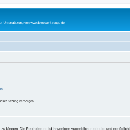
cher Unterstützung von www.feinewerkzeuge.de
en
ieser Sitzung verbergen
 zu können. Die Registrierung ist in wenigen Augenblicken erledigt und ermöglicht