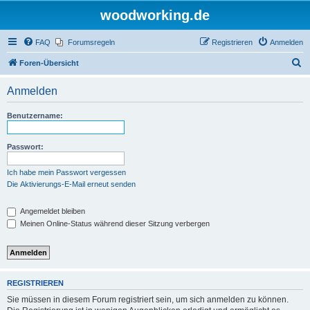
woodworking.de
FAQ
Forumsregeln
Registrieren
Anmelden
S
Foren-Übersicht
u
Anmelden
c
h
Benutzername:
e
Passwort:
Ich habe mein Passwort vergessen
Die Aktivierungs-E-Mail erneut senden
Angemeldet bleiben
Meinen Online-Status während dieser Sitzung verbergen
REGISTRIEREN
Sie müssen in diesem Forum registriert sein, um sich anmelden zu können.