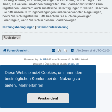
Die Registrierung ist in wenigen Augenblicken erledigt und ermöglicht es
Ihnen, auf weitere Funktionen zuzugreifen. Die Board-Administration kann
registrierten Benutzern auch zusätzliche Berechtigungen zuweisen. Beachten
Sie bitte unsere Nutzungsbedingungen und die verwandten Regelungen,
bevor Sie sich registrieren. Bitte beachten Sie auch die jeweiligen
Forenregeln, wenn Sie sich in diesem Board bewegen.
Nutzungsbedingungen
|
Datenschutzerklärung
Registrieren
Foren-Übersicht
Alle Zeiten sind
UTC+02:00
Powered by
phpBB
® Forum Software © phpBB Limited
Deutsche Übersetzung durch
phpBB.de
Datenschutz
|
Nutzungsbedingungen
Diese Website nutzt Cookies, um Ihnen den
bestmöglichen Komfort bei der Nutzung zu
bieten.
Mehr erfahren
Verstanden!