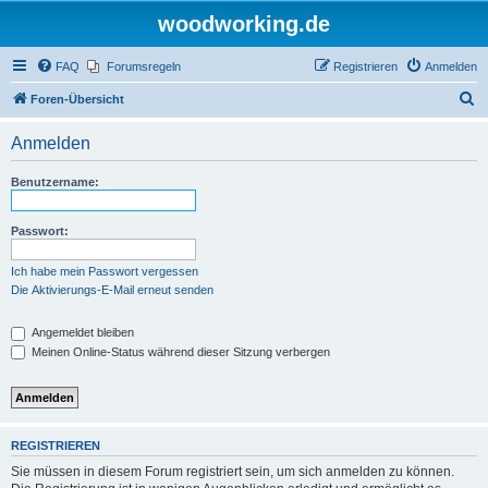
woodworking.de
FAQ
Forumsregeln
Registrieren
Anmelden
S
Foren-Übersicht
u
Anmelden
c
h
Benutzername:
e
Passwort:
Ich habe mein Passwort vergessen
Die Aktivierungs-E-Mail erneut senden
Angemeldet bleiben
Meinen Online-Status während dieser Sitzung verbergen
REGISTRIEREN
Sie müssen in diesem Forum registriert sein, um sich anmelden zu können.