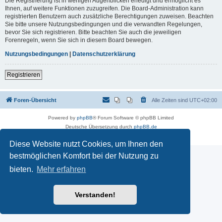
Die Registrierung ist in wenigen Augenblicken erledigt und ermöglicht es
Ihnen, auf weitere Funktionen zuzugreifen. Die Board-Administration kann
registrierten Benutzern auch zusätzliche Berechtigungen zuweisen. Beachten
Sie bitte unsere Nutzungsbedingungen und die verwandten Regelungen,
bevor Sie sich registrieren. Bitte beachten Sie auch die jeweiligen
Forenregeln, wenn Sie sich in diesem Board bewegen.
Nutzungsbedingungen
|
Datenschutzerklärung
Registrieren
Foren-Übersicht
Alle Zeiten sind
UTC+02:00
Powered by
phpBB
® Forum Software © phpBB Limited
Deutsche Übersetzung durch
phpBB.de
Datenschutz
|
Nutzungsbedingungen
Diese Website nutzt Cookies, um Ihnen den
bestmöglichen Komfort bei der Nutzung zu
bieten.
Mehr erfahren
Verstanden!