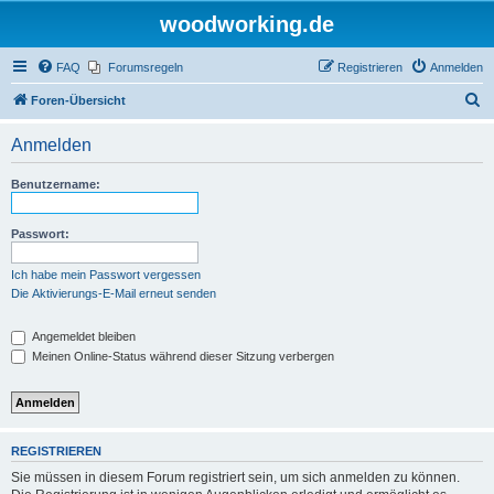
woodworking.de
FAQ
Forumsregeln
Registrieren
Anmelden
S
Foren-Übersicht
u
Anmelden
c
h
Benutzername:
e
Passwort:
Ich habe mein Passwort vergessen
Die Aktivierungs-E-Mail erneut senden
Angemeldet bleiben
Meinen Online-Status während dieser Sitzung verbergen
REGISTRIEREN
Sie müssen in diesem Forum registriert sein, um sich anmelden zu können.