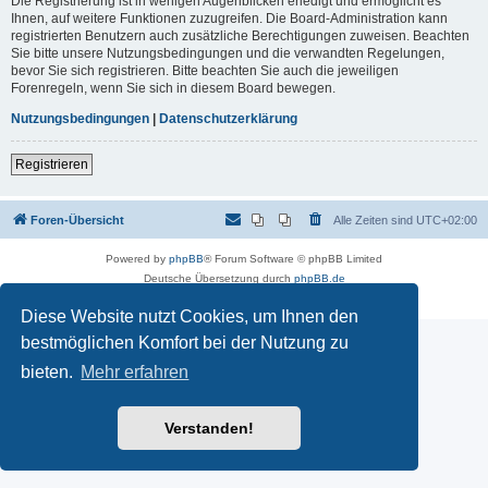
Die Registrierung ist in wenigen Augenblicken erledigt und ermöglicht es
Ihnen, auf weitere Funktionen zuzugreifen. Die Board-Administration kann
registrierten Benutzern auch zusätzliche Berechtigungen zuweisen. Beachten
Sie bitte unsere Nutzungsbedingungen und die verwandten Regelungen,
bevor Sie sich registrieren. Bitte beachten Sie auch die jeweiligen
Forenregeln, wenn Sie sich in diesem Board bewegen.
Nutzungsbedingungen
|
Datenschutzerklärung
Registrieren
Foren-Übersicht
Alle Zeiten sind
UTC+02:00
Powered by
phpBB
® Forum Software © phpBB Limited
Deutsche Übersetzung durch
phpBB.de
Datenschutz
|
Nutzungsbedingungen
Diese Website nutzt Cookies, um Ihnen den
bestmöglichen Komfort bei der Nutzung zu
bieten.
Mehr erfahren
Verstanden!