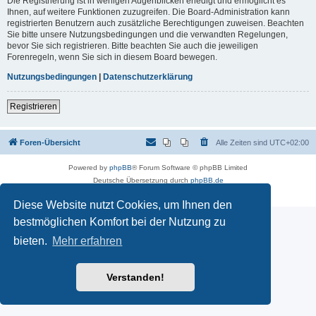
Die Registrierung ist in wenigen Augenblicken erledigt und ermöglicht es
Ihnen, auf weitere Funktionen zuzugreifen. Die Board-Administration kann
registrierten Benutzern auch zusätzliche Berechtigungen zuweisen. Beachten
Sie bitte unsere Nutzungsbedingungen und die verwandten Regelungen,
bevor Sie sich registrieren. Bitte beachten Sie auch die jeweiligen
Forenregeln, wenn Sie sich in diesem Board bewegen.
Nutzungsbedingungen
|
Datenschutzerklärung
Registrieren
Foren-Übersicht
Alle Zeiten sind
UTC+02:00
Powered by
phpBB
® Forum Software © phpBB Limited
Deutsche Übersetzung durch
phpBB.de
Datenschutz
|
Nutzungsbedingungen
Diese Website nutzt Cookies, um Ihnen den
bestmöglichen Komfort bei der Nutzung zu
bieten.
Mehr erfahren
Verstanden!