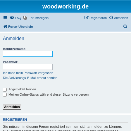
woodworking.de
FAQ
Forumsregeln
Registrieren
Anmelden
S
Foren-Übersicht
u
Anmelden
c
h
Benutzername:
e
Passwort:
Ich habe mein Passwort vergessen
Die Aktivierungs-E-Mail erneut senden
Angemeldet bleiben
Meinen Online-Status während dieser Sitzung verbergen
REGISTRIEREN
Sie müssen in diesem Forum registriert sein, um sich anmelden zu können.