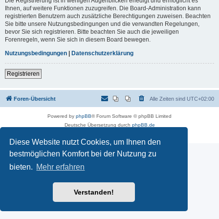
Die Registrierung ist in wenigen Augenblicken erledigt und ermöglicht es
Ihnen, auf weitere Funktionen zuzugreifen. Die Board-Administration kann
registrierten Benutzern auch zusätzliche Berechtigungen zuweisen. Beachten
Sie bitte unsere Nutzungsbedingungen und die verwandten Regelungen,
bevor Sie sich registrieren. Bitte beachten Sie auch die jeweiligen
Forenregeln, wenn Sie sich in diesem Board bewegen.
Nutzungsbedingungen
|
Datenschutzerklärung
Registrieren
Foren-Übersicht
Alle Zeiten sind
UTC+02:00
Powered by
phpBB
® Forum Software © phpBB Limited
Deutsche Übersetzung durch
phpBB.de
Datenschutz
|
Nutzungsbedingungen
Diese Website nutzt Cookies, um Ihnen den
bestmöglichen Komfort bei der Nutzung zu
bieten.
Mehr erfahren
Verstanden!