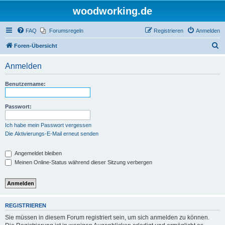
woodworking.de
FAQ
Forumsregeln
Registrieren
Anmelden
S
Foren-Übersicht
u
Anmelden
c
h
Benutzername:
e
Passwort:
Ich habe mein Passwort vergessen
Die Aktivierungs-E-Mail erneut senden
Angemeldet bleiben
Meinen Online-Status während dieser Sitzung verbergen
REGISTRIEREN
Sie müssen in diesem Forum registriert sein, um sich anmelden zu können.