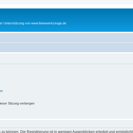
cher Unterstützung von www.feinewerkzeuge.de
en
ieser Sitzung verbergen
 zu können. Die Registrierung ist in wenigen Augenblicken erledigt und ermöglicht