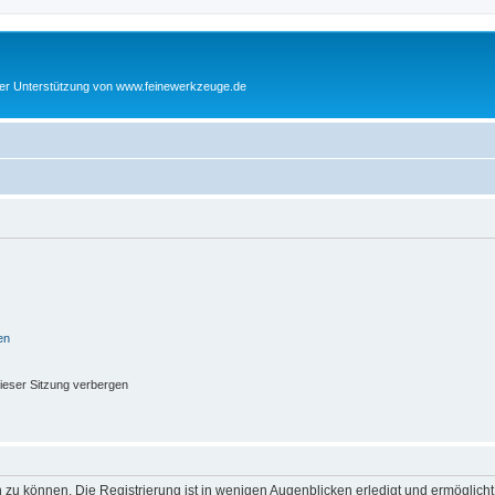
cher Unterstützung von www.feinewerkzeuge.de
en
ieser Sitzung verbergen
 zu können. Die Registrierung ist in wenigen Augenblicken erledigt und ermöglicht