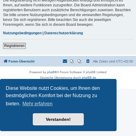
Die Registrierung ist in wenigen Augenblicken erledigt und ermöglicht es
Ihnen, auf weitere Funktionen zuzugreifen. Die Board-Administration kann
registrierten Benutzern auch zusätzliche Berechtigungen zuweisen. Beachten
Sie bitte unsere Nutzungsbedingungen und die verwandten Regelungen,
bevor Sie sich registrieren. Bitte beachten Sie auch die jeweiligen
Forenregeln, wenn Sie sich in diesem Board bewegen.
Nutzungsbedingungen
|
Datenschutzerklärung
Registrieren
Foren-Übersicht
Alle Zeiten sind
UTC+02:00
Powered by
phpBB
® Forum Software © phpBB Limited
Deutsche Übersetzung durch
phpBB.de
Datenschutz
|
Nutzungsbedingungen
Diese Website nutzt Cookies, um Ihnen den
bestmöglichen Komfort bei der Nutzung zu
bieten.
Mehr erfahren
Verstanden!