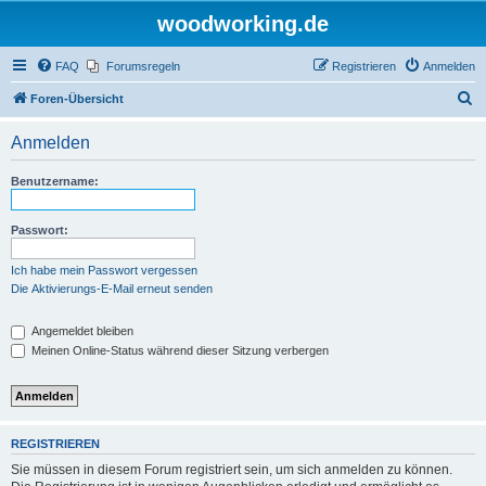
woodworking.de
FAQ
Forumsregeln
Registrieren
Anmelden
S
Foren-Übersicht
u
Anmelden
c
h
Benutzername:
e
Passwort:
Ich habe mein Passwort vergessen
Die Aktivierungs-E-Mail erneut senden
Angemeldet bleiben
Meinen Online-Status während dieser Sitzung verbergen
REGISTRIEREN
Sie müssen in diesem Forum registriert sein, um sich anmelden zu können.