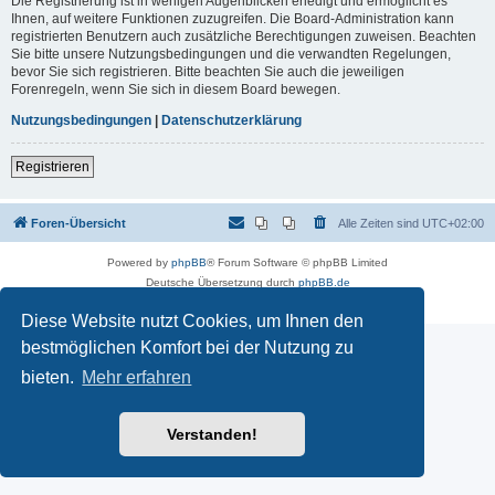
Die Registrierung ist in wenigen Augenblicken erledigt und ermöglicht es
Ihnen, auf weitere Funktionen zuzugreifen. Die Board-Administration kann
registrierten Benutzern auch zusätzliche Berechtigungen zuweisen. Beachten
Sie bitte unsere Nutzungsbedingungen und die verwandten Regelungen,
bevor Sie sich registrieren. Bitte beachten Sie auch die jeweiligen
Forenregeln, wenn Sie sich in diesem Board bewegen.
Nutzungsbedingungen
|
Datenschutzerklärung
Registrieren
Foren-Übersicht
Alle Zeiten sind
UTC+02:00
Powered by
phpBB
® Forum Software © phpBB Limited
Deutsche Übersetzung durch
phpBB.de
Datenschutz
|
Nutzungsbedingungen
Diese Website nutzt Cookies, um Ihnen den
bestmöglichen Komfort bei der Nutzung zu
bieten.
Mehr erfahren
Verstanden!