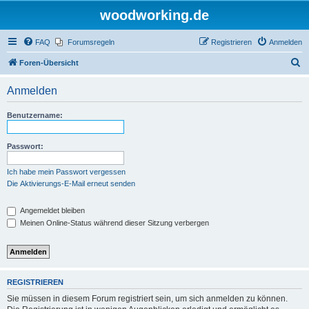
woodworking.de
FAQ
Forumsregeln
Registrieren
Anmelden
S
Foren-Übersicht
u
Anmelden
c
h
Benutzername:
e
Passwort:
Ich habe mein Passwort vergessen
Die Aktivierungs-E-Mail erneut senden
Angemeldet bleiben
Meinen Online-Status während dieser Sitzung verbergen
REGISTRIEREN
Sie müssen in diesem Forum registriert sein, um sich anmelden zu können.