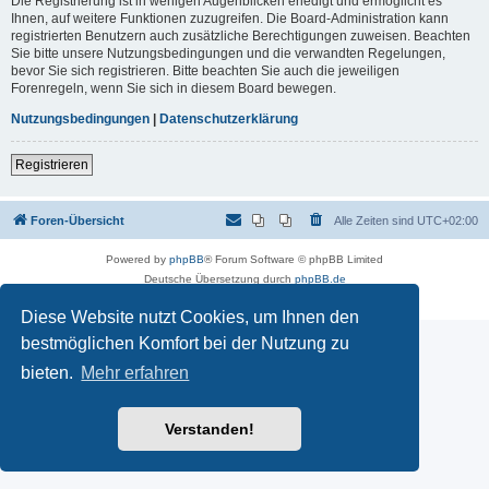
Die Registrierung ist in wenigen Augenblicken erledigt und ermöglicht es
Ihnen, auf weitere Funktionen zuzugreifen. Die Board-Administration kann
registrierten Benutzern auch zusätzliche Berechtigungen zuweisen. Beachten
Sie bitte unsere Nutzungsbedingungen und die verwandten Regelungen,
bevor Sie sich registrieren. Bitte beachten Sie auch die jeweiligen
Forenregeln, wenn Sie sich in diesem Board bewegen.
Nutzungsbedingungen
|
Datenschutzerklärung
Registrieren
Foren-Übersicht
Alle Zeiten sind
UTC+02:00
Powered by
phpBB
® Forum Software © phpBB Limited
Deutsche Übersetzung durch
phpBB.de
Datenschutz
|
Nutzungsbedingungen
Diese Website nutzt Cookies, um Ihnen den
bestmöglichen Komfort bei der Nutzung zu
bieten.
Mehr erfahren
Verstanden!