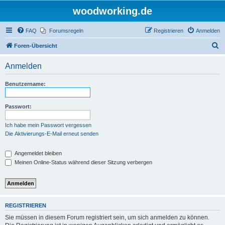
woodworking.de
FAQ
Forumsregeln
Registrieren
Anmelden
S
Foren-Übersicht
u
Anmelden
c
h
Benutzername:
e
Passwort:
Ich habe mein Passwort vergessen
Die Aktivierungs-E-Mail erneut senden
Angemeldet bleiben
Meinen Online-Status während dieser Sitzung verbergen
REGISTRIEREN
Sie müssen in diesem Forum registriert sein, um sich anmelden zu können.