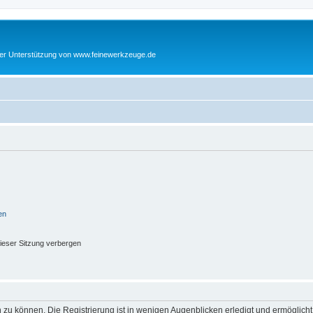
cher Unterstützung von www.feinewerkzeuge.de
en
ieser Sitzung verbergen
 zu können. Die Registrierung ist in wenigen Augenblicken erledigt und ermöglicht