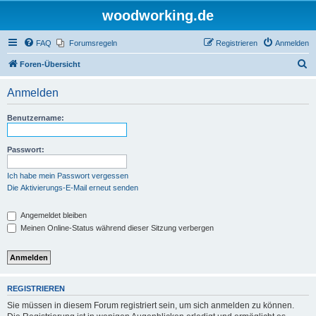
woodworking.de
FAQ
Forumsregeln
Registrieren
Anmelden
S
Foren-Übersicht
u
Anmelden
c
h
Benutzername:
e
Passwort:
Ich habe mein Passwort vergessen
Die Aktivierungs-E-Mail erneut senden
Angemeldet bleiben
Meinen Online-Status während dieser Sitzung verbergen
REGISTRIEREN
Sie müssen in diesem Forum registriert sein, um sich anmelden zu können.