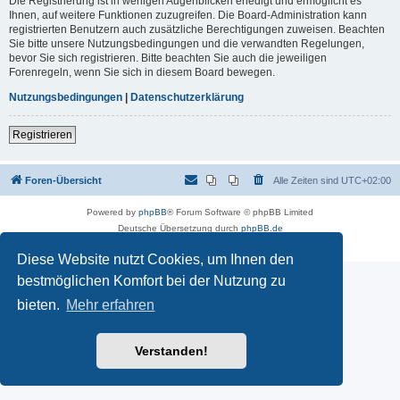
Die Registrierung ist in wenigen Augenblicken erledigt und ermöglicht es
Ihnen, auf weitere Funktionen zuzugreifen. Die Board-Administration kann
registrierten Benutzern auch zusätzliche Berechtigungen zuweisen. Beachten
Sie bitte unsere Nutzungsbedingungen und die verwandten Regelungen,
bevor Sie sich registrieren. Bitte beachten Sie auch die jeweiligen
Forenregeln, wenn Sie sich in diesem Board bewegen.
Nutzungsbedingungen
|
Datenschutzerklärung
Registrieren
Foren-Übersicht
Alle Zeiten sind
UTC+02:00
Powered by
phpBB
® Forum Software © phpBB Limited
Deutsche Übersetzung durch
phpBB.de
Datenschutz
|
Nutzungsbedingungen
Diese Website nutzt Cookies, um Ihnen den
bestmöglichen Komfort bei der Nutzung zu
bieten.
Mehr erfahren
Verstanden!