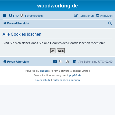
woodworking.de
FAQ
Forumsregeln
Registrieren
Anmelden
S
Foren-Übersicht
u
Alle Cookies löschen
c
h
Sind Sie sich sicher, dass Sie alle Cookies des Boards löschen möchten?
e
Foren-Übersicht
Alle Zeiten sind
UTC+02:00
Powered by
phpBB
® Forum Software © phpBB Limited
Deutsche Übersetzung durch
phpBB.de
Datenschutz
|
Nutzungsbedingungen