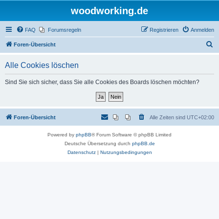
woodworking.de
FAQ
Forumsregeln
Registrieren
Anmelden
S
Foren-Übersicht
u
Alle Cookies löschen
c
h
Sind Sie sich sicher, dass Sie alle Cookies des Boards löschen möchten?
e
Foren-Übersicht
Alle Zeiten sind
UTC+02:00
Powered by
phpBB
® Forum Software © phpBB Limited
Deutsche Übersetzung durch
phpBB.de
Datenschutz
|
Nutzungsbedingungen