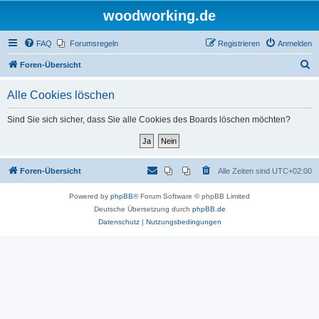
woodworking.de
FAQ
Forumsregeln
Registrieren
Anmelden
S
Foren-Übersicht
u
Alle Cookies löschen
c
h
Sind Sie sich sicher, dass Sie alle Cookies des Boards löschen möchten?
e
Foren-Übersicht
Alle Zeiten sind
UTC+02:00
Powered by
phpBB
® Forum Software © phpBB Limited
Deutsche Übersetzung durch
phpBB.de
Datenschutz
|
Nutzungsbedingungen