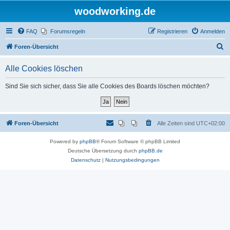
woodworking.de
FAQ
Forumsregeln
Registrieren
Anmelden
S
Foren-Übersicht
u
Alle Cookies löschen
c
h
Sind Sie sich sicher, dass Sie alle Cookies des Boards löschen möchten?
e
Foren-Übersicht
Alle Zeiten sind
UTC+02:00
Powered by
phpBB
® Forum Software © phpBB Limited
Deutsche Übersetzung durch
phpBB.de
Datenschutz
|
Nutzungsbedingungen