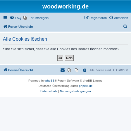
woodworking.de
FAQ
Forumsregeln
Registrieren
Anmelden
S
Foren-Übersicht
u
Alle Cookies löschen
c
h
Sind Sie sich sicher, dass Sie alle Cookies des Boards löschen möchten?
e
Foren-Übersicht
Alle Zeiten sind
UTC+02:00
Powered by
phpBB
® Forum Software © phpBB Limited
Deutsche Übersetzung durch
phpBB.de
Datenschutz
|
Nutzungsbedingungen