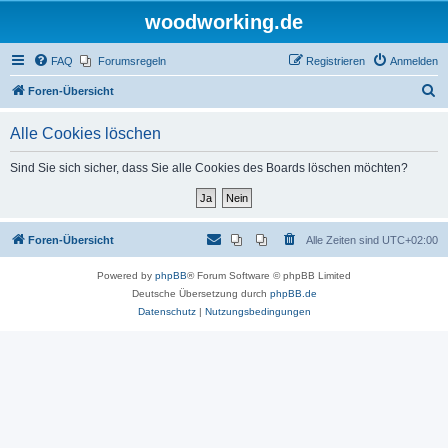
woodworking.de
FAQ
Forumsregeln
Registrieren
Anmelden
S
Foren-Übersicht
u
Alle Cookies löschen
c
h
Sind Sie sich sicher, dass Sie alle Cookies des Boards löschen möchten?
e
Foren-Übersicht
Alle Zeiten sind
UTC+02:00
Powered by
phpBB
® Forum Software © phpBB Limited
Deutsche Übersetzung durch
phpBB.de
Datenschutz
|
Nutzungsbedingungen