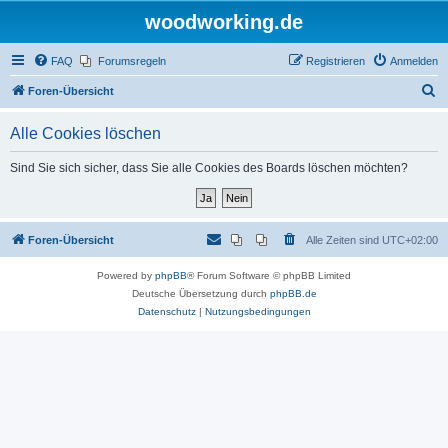
woodworking.de
FAQ
Forumsregeln
Registrieren
Anmelden
S
Foren-Übersicht
u
Alle Cookies löschen
c
h
Sind Sie sich sicher, dass Sie alle Cookies des Boards löschen möchten?
e
Foren-Übersicht
Alle Zeiten sind
UTC+02:00
Powered by
phpBB
® Forum Software © phpBB Limited
Deutsche Übersetzung durch
phpBB.de
Datenschutz
|
Nutzungsbedingungen