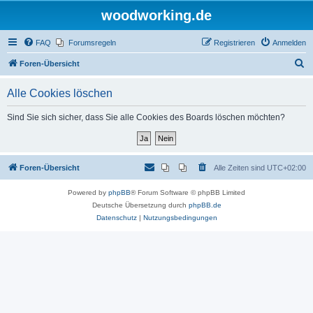
woodworking.de
FAQ
Forumsregeln
Registrieren
Anmelden
S
Foren-Übersicht
u
Alle Cookies löschen
c
h
Sind Sie sich sicher, dass Sie alle Cookies des Boards löschen möchten?
e
Foren-Übersicht
Alle Zeiten sind
UTC+02:00
Powered by
phpBB
® Forum Software © phpBB Limited
Deutsche Übersetzung durch
phpBB.de
Datenschutz
|
Nutzungsbedingungen