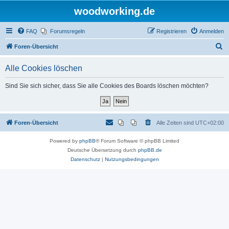
woodworking.de
FAQ
Forumsregeln
Registrieren
Anmelden
S
Foren-Übersicht
u
Alle Cookies löschen
c
h
Sind Sie sich sicher, dass Sie alle Cookies des Boards löschen möchten?
e
Foren-Übersicht
Alle Zeiten sind
UTC+02:00
Powered by
phpBB
® Forum Software © phpBB Limited
Deutsche Übersetzung durch
phpBB.de
Datenschutz
|
Nutzungsbedingungen