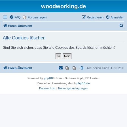
woodworking.de
FAQ
Forumsregeln
Registrieren
Anmelden
S
Foren-Übersicht
u
Alle Cookies löschen
c
h
Sind Sie sich sicher, dass Sie alle Cookies des Boards löschen möchten?
e
Foren-Übersicht
Alle Zeiten sind
UTC+02:00
Powered by
phpBB
® Forum Software © phpBB Limited
Deutsche Übersetzung durch
phpBB.de
Datenschutz
|
Nutzungsbedingungen