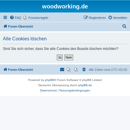
woodworking.de
FAQ
Forumsregeln
Registrieren
Anmelden
S
Foren-Übersicht
u
Alle Cookies löschen
c
h
Sind Sie sich sicher, dass Sie alle Cookies des Boards löschen möchten?
e
Foren-Übersicht
Alle Zeiten sind
UTC+02:00
Powered by
phpBB
® Forum Software © phpBB Limited
Deutsche Übersetzung durch
phpBB.de
Datenschutz
|
Nutzungsbedingungen