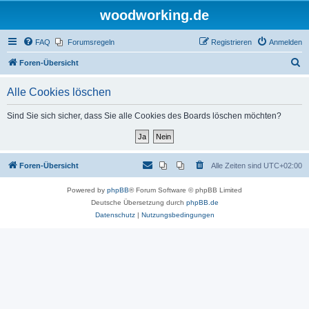
woodworking.de
FAQ
Forumsregeln
Registrieren
Anmelden
S
Foren-Übersicht
u
Alle Cookies löschen
c
h
Sind Sie sich sicher, dass Sie alle Cookies des Boards löschen möchten?
e
Foren-Übersicht
Alle Zeiten sind
UTC+02:00
Powered by
phpBB
® Forum Software © phpBB Limited
Deutsche Übersetzung durch
phpBB.de
Datenschutz
|
Nutzungsbedingungen