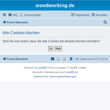
woodworking.de
FAQ
Forumsregeln
Registrieren
Anmelden
S
Foren-Übersicht
u
Alle Cookies löschen
c
h
Sind Sie sich sicher, dass Sie alle Cookies des Boards löschen möchten?
e
Foren-Übersicht
Alle Zeiten sind
UTC+02:00
Powered by
phpBB
® Forum Software © phpBB Limited
Deutsche Übersetzung durch
phpBB.de
Datenschutz
|
Nutzungsbedingungen