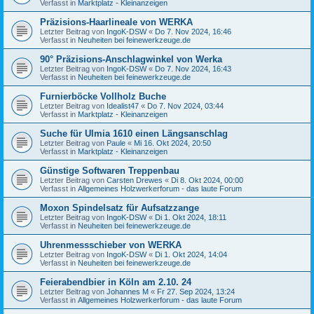
Verfasst in
Marktplatz - Kleinanzeigen
Präzisions-Haarlineale von WERKA
Letzter Beitrag von
IngoK-DSW
«
Do 7. Nov 2024, 16:46
Verfasst in
Neuheiten bei feinewerkzeuge.de
90° Präzisions-Anschlagwinkel von Werka
Letzter Beitrag von
IngoK-DSW
«
Do 7. Nov 2024, 16:43
Verfasst in
Neuheiten bei feinewerkzeuge.de
Furnierböcke Vollholz Buche
Letzter Beitrag von
Idealist47
«
Do 7. Nov 2024, 03:44
Verfasst in
Marktplatz - Kleinanzeigen
Suche für Ulmia 1610 einen Längsanschlag
Letzter Beitrag von
Paule
«
Mi 16. Okt 2024, 20:50
Verfasst in
Marktplatz - Kleinanzeigen
Günstige Softwaren Treppenbau
Letzter Beitrag von
Carsten Drewes
«
Di 8. Okt 2024, 00:00
Verfasst in
Allgemeines Holzwerkerforum - das laute Forum
Moxon Spindelsatz für Aufsatzzange
Letzter Beitrag von
IngoK-DSW
«
Di 1. Okt 2024, 18:11
Verfasst in
Neuheiten bei feinewerkzeuge.de
Uhrenmessschieber von WERKA
Letzter Beitrag von
IngoK-DSW
«
Di 1. Okt 2024, 14:04
Verfasst in
Neuheiten bei feinewerkzeuge.de
Feierabendbier in Köln am 2.10. 24
Letzter Beitrag von
Johannes M
«
Fr 27. Sep 2024, 13:24
Verfasst in
Allgemeines Holzwerkerforum - das laute Forum