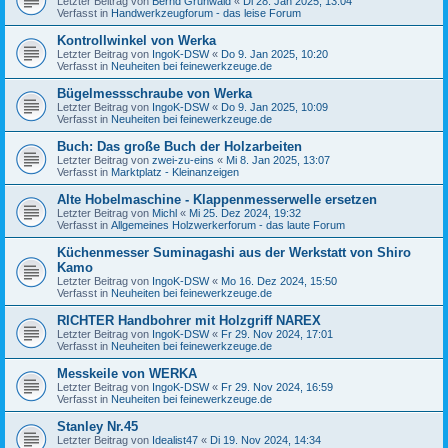
Letzter Beitrag von
Bernd Grunwald
«
Di 28. Jan 2025, 13:04
Verfasst in
Handwerkzeugforum - das leise Forum
Kontrollwinkel von Werka
Letzter Beitrag von
IngoK-DSW
«
Do 9. Jan 2025, 10:20
Verfasst in
Neuheiten bei feinewerkzeuge.de
Bügelmessschraube von Werka
Letzter Beitrag von
IngoK-DSW
«
Do 9. Jan 2025, 10:09
Verfasst in
Neuheiten bei feinewerkzeuge.de
Buch: Das große Buch der Holzarbeiten
Letzter Beitrag von
zwei-zu-eins
«
Mi 8. Jan 2025, 13:07
Verfasst in
Marktplatz - Kleinanzeigen
Alte Hobelmaschine - Klappenmesserwelle ersetzen
Letzter Beitrag von
Michl
«
Mi 25. Dez 2024, 19:32
Verfasst in
Allgemeines Holzwerkerforum - das laute Forum
Küchenmesser Suminagashi aus der Werkstatt von Shiro
Kamo
Letzter Beitrag von
IngoK-DSW
«
Mo 16. Dez 2024, 15:50
Verfasst in
Neuheiten bei feinewerkzeuge.de
RICHTER Handbohrer mit Holzgriff NAREX
Letzter Beitrag von
IngoK-DSW
«
Fr 29. Nov 2024, 17:01
Verfasst in
Neuheiten bei feinewerkzeuge.de
Messkeile von WERKA
Letzter Beitrag von
IngoK-DSW
«
Fr 29. Nov 2024, 16:59
Verfasst in
Neuheiten bei feinewerkzeuge.de
Stanley Nr.45
Letzter Beitrag von
Idealist47
«
Di 19. Nov 2024, 14:34