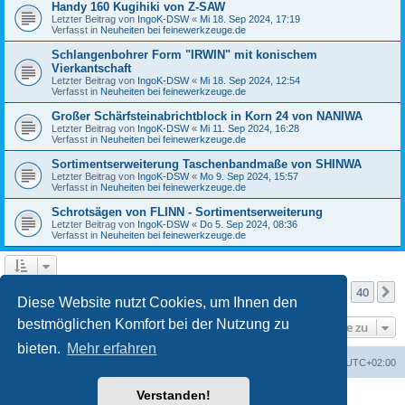
Handy 160 Kugihiki von Z-SAW
Letzter Beitrag von
IngoK-DSW
«
Mi 18. Sep 2024, 17:19
Verfasst in
Neuheiten bei feinewerkzeuge.de
Schlangenbohrer Form "IRWIN" mit konischem
Vierkantschaft
Letzter Beitrag von
IngoK-DSW
«
Mi 18. Sep 2024, 12:54
Verfasst in
Neuheiten bei feinewerkzeuge.de
Großer Schärfsteinabrichtblock in Korn 24 von NANIWA
Letzter Beitrag von
IngoK-DSW
«
Mi 11. Sep 2024, 16:28
Verfasst in
Neuheiten bei feinewerkzeuge.de
Sortimentserweiterung Taschenbandmaße von SHINWA
Letzter Beitrag von
IngoK-DSW
«
Mo 9. Sep 2024, 15:57
Verfasst in
Neuheiten bei feinewerkzeuge.de
Schrotsägen von FLINN - Sortimentserweiterung
Letzter Beitrag von
IngoK-DSW
«
Do 5. Sep 2024, 08:36
Verfasst in
Neuheiten bei feinewerkzeuge.de
Seite
2
von
40
1
2
3
4
5
40
Vorherige
N
Die Suche ergab mehr als 1000 Treffer
…
Diese Website nutzt Cookies, um Ihnen den
bestmöglichen Komfort bei der Nutzung zu
Gehe zu
bieten.
Mehr erfahren
Foren-Übersicht
Alle Zeiten sind
UTC+02:00
Verstanden!
Powered by
phpBB
® Forum Software © phpBB Limited