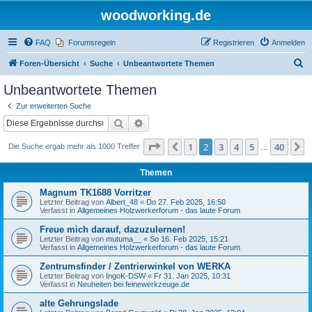
woodworking.de
FAQ
Forumsregeln
Registrieren
Anmelden
S
Foren-Übersicht
Suche
Unbeantwortete Themen
u
Unbeantwortete Themen
c
Zur erweiterten Suche
h
Suche
Erweiterte Suche
e
Seite
2
von
40
1
2
3
4
5
40
Vorherige
N
Die Suche ergab mehr als 1000 Treffer
…
Themen
Magnum TK1688 Vorritzer
Letzter Beitrag von
Albert_48
«
Do 27. Feb 2025, 16:50
Verfasst in
Allgemeines Holzwerkerforum - das laute Forum
Freue mich darauf, dazuzulernen!
Letzter Beitrag von
mutuma__
«
So 16. Feb 2025, 15:21
Verfasst in
Allgemeines Holzwerkerforum - das laute Forum
Zentrumsfinder / Zentrierwinkel von WERKA
Letzter Beitrag von
IngoK-DSW
«
Fr 31. Jan 2025, 10:31
Verfasst in
Neuheiten bei feinewerkzeuge.de
alte Gehrungslade