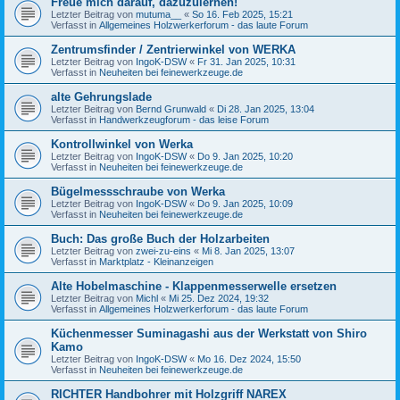
Freue mich darauf, dazuzulernen!
Letzter Beitrag von
mutuma__
«
So 16. Feb 2025, 15:21
Verfasst in
Allgemeines Holzwerkerforum - das laute Forum
Zentrumsfinder / Zentrierwinkel von WERKA
Letzter Beitrag von
IngoK-DSW
«
Fr 31. Jan 2025, 10:31
Verfasst in
Neuheiten bei feinewerkzeuge.de
alte Gehrungslade
Letzter Beitrag von
Bernd Grunwald
«
Di 28. Jan 2025, 13:04
Verfasst in
Handwerkzeugforum - das leise Forum
Kontrollwinkel von Werka
Letzter Beitrag von
IngoK-DSW
«
Do 9. Jan 2025, 10:20
Verfasst in
Neuheiten bei feinewerkzeuge.de
Bügelmessschraube von Werka
Letzter Beitrag von
IngoK-DSW
«
Do 9. Jan 2025, 10:09
Verfasst in
Neuheiten bei feinewerkzeuge.de
Buch: Das große Buch der Holzarbeiten
Letzter Beitrag von
zwei-zu-eins
«
Mi 8. Jan 2025, 13:07
Verfasst in
Marktplatz - Kleinanzeigen
Alte Hobelmaschine - Klappenmesserwelle ersetzen
Letzter Beitrag von
Michl
«
Mi 25. Dez 2024, 19:32
Verfasst in
Allgemeines Holzwerkerforum - das laute Forum
Küchenmesser Suminagashi aus der Werkstatt von Shiro
Kamo
Letzter Beitrag von
IngoK-DSW
«
Mo 16. Dez 2024, 15:50
Verfasst in
Neuheiten bei feinewerkzeuge.de
RICHTER Handbohrer mit Holzgriff NAREX