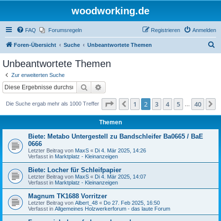
woodworking.de
FAQ
Forumsregeln
Registrieren
Anmelden
S
Foren-Übersicht
Suche
Unbeantwortete Themen
u
Unbeantwortete Themen
c
Zur erweiterten Suche
h
Suche
Erweiterte Suche
e
Seite
2
von
40
1
2
3
4
5
40
Vorherige
N
Die Suche ergab mehr als 1000 Treffer
…
Themen
Biete: Metabo Untergestell zu Bandschleifer Ba0665 / BaE
0666
Letzter Beitrag von
MaxS
«
Di 4. Mär 2025, 14:26
Verfasst in
Marktplatz - Kleinanzeigen
Biete: Locher für Schleifpapier
Letzter Beitrag von
MaxS
«
Di 4. Mär 2025, 14:07
Verfasst in
Marktplatz - Kleinanzeigen
Magnum TK1688 Vorritzer
Letzter Beitrag von
Albert_48
«
Do 27. Feb 2025, 16:50
Verfasst in
Allgemeines Holzwerkerforum - das laute Forum