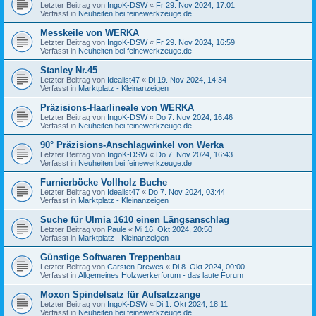
Letzter Beitrag von
IngoK-DSW
«
Fr 29. Nov 2024, 17:01
Verfasst in
Neuheiten bei feinewerkzeuge.de
Messkeile von WERKA
Letzter Beitrag von
IngoK-DSW
«
Fr 29. Nov 2024, 16:59
Verfasst in
Neuheiten bei feinewerkzeuge.de
Stanley Nr.45
Letzter Beitrag von
Idealist47
«
Di 19. Nov 2024, 14:34
Verfasst in
Marktplatz - Kleinanzeigen
Präzisions-Haarlineale von WERKA
Letzter Beitrag von
IngoK-DSW
«
Do 7. Nov 2024, 16:46
Verfasst in
Neuheiten bei feinewerkzeuge.de
90° Präzisions-Anschlagwinkel von Werka
Letzter Beitrag von
IngoK-DSW
«
Do 7. Nov 2024, 16:43
Verfasst in
Neuheiten bei feinewerkzeuge.de
Furnierböcke Vollholz Buche
Letzter Beitrag von
Idealist47
«
Do 7. Nov 2024, 03:44
Verfasst in
Marktplatz - Kleinanzeigen
Suche für Ulmia 1610 einen Längsanschlag
Letzter Beitrag von
Paule
«
Mi 16. Okt 2024, 20:50
Verfasst in
Marktplatz - Kleinanzeigen
Günstige Softwaren Treppenbau
Letzter Beitrag von
Carsten Drewes
«
Di 8. Okt 2024, 00:00
Verfasst in
Allgemeines Holzwerkerforum - das laute Forum
Moxon Spindelsatz für Aufsatzzange
Letzter Beitrag von
IngoK-DSW
«
Di 1. Okt 2024, 18:11
Verfasst in
Neuheiten bei feinewerkzeuge.de