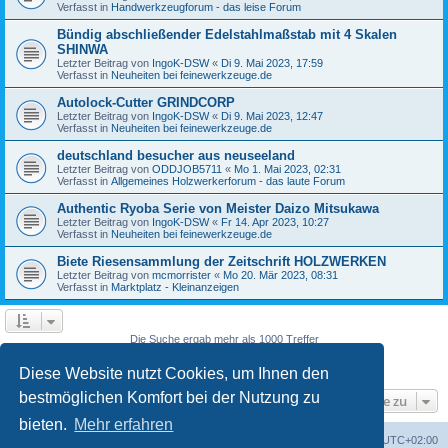
Verfasst in
Handwerkzeugforum - das leise Forum
Bündig abschließender Edelstahlmaßstab mit 4 Skalen
SHINWA
Letzter Beitrag von
IngoK-DSW
«
Di 9. Mai 2023, 17:59
Verfasst in
Neuheiten bei feinewerkzeuge.de
Autolock-Cutter GRINDCORP
Letzter Beitrag von
IngoK-DSW
«
Di 9. Mai 2023, 12:47
Verfasst in
Neuheiten bei feinewerkzeuge.de
deutschland besucher aus neuseeland
Letzter Beitrag von
ODDJOB5711
«
Mo 1. Mai 2023, 02:31
Verfasst in
Allgemeines Holzwerkerforum - das laute Forum
Authentic Ryoba Serie von Meister Daizo Mitsukawa
Letzter Beitrag von
IngoK-DSW
«
Fr 14. Apr 2023, 10:27
Verfasst in
Neuheiten bei feinewerkzeuge.de
Biete Riesensammlung der Zeitschrift HOLZWERKEN
Letzter Beitrag von
mcmorrister
«
Mo 20. Mär 2023, 08:31
Verfasst in
Marktplatz - Kleinanzeigen
Die Suche ergab mehr als 1000 Treffer
Seite
4
von
40
1
2
3
4
5
6
40
Vorherige
Nächste
…
Diese Website nutzt Cookies, um Ihnen den
bestmöglichen Komfort bei der Nutzung zu
Gehe zu
bieten.
Mehr erfahren
Foren-Übersicht
Alle Zeiten sind
UTC+02:00