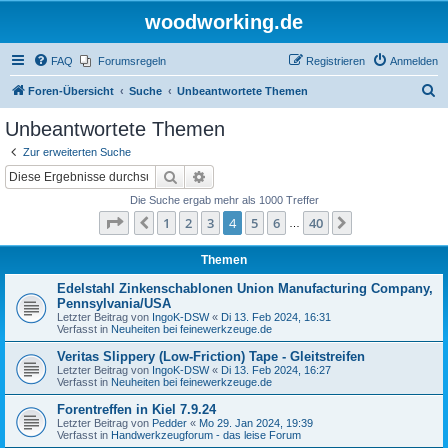
woodworking.de
FAQ
Forumsregeln
Registrieren
Anmelden
S
Foren-Übersicht
Suche
Unbeantwortete Themen
u
Unbeantwortete Themen
c
Zur erweiterten Suche
h
Suche
Erweiterte Suche
e
Die Suche ergab mehr als 1000 Treffer
Seite
4
von
40
1
2
3
4
5
6
40
Vorherige
Nächste
…
Themen
Edelstahl Zinkenschablonen Union Manufacturing Company,
Pennsylvania/USA
Letzter Beitrag von
IngoK-DSW
«
Di 13. Feb 2024, 16:31
Verfasst in
Neuheiten bei feinewerkzeuge.de
Veritas Slippery (Low-Friction) Tape - Gleitstreifen
Letzter Beitrag von
IngoK-DSW
«
Di 13. Feb 2024, 16:27
Verfasst in
Neuheiten bei feinewerkzeuge.de
Forentreffen in Kiel 7.9.24
Letzter Beitrag von
Pedder
«
Mo 29. Jan 2024, 19:39
Verfasst in
Handwerkzeugforum - das leise Forum