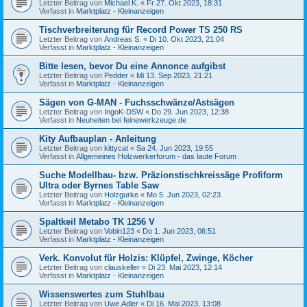
Letzter Beitrag von
Michael K.
«
Fr 27. Okt 2023, 18:31
Verfasst in
Marktplatz - Kleinanzeigen
Tischverbreiterung für Record Power TS 250 RS
Letzter Beitrag von
Andreas S.
«
Di 10. Okt 2023, 21:04
Verfasst in
Marktplatz - Kleinanzeigen
Bitte lesen, bevor Du eine Annonce aufgibst
Letzter Beitrag von
Pedder
«
Mi 13. Sep 2023, 21:21
Verfasst in
Marktplatz - Kleinanzeigen
Sägen von G-MAN - Fuchsschwänze/Astsägen
Letzter Beitrag von
IngoK-DSW
«
Do 29. Jun 2023, 12:38
Verfasst in
Neuheiten bei feinewerkzeuge.de
Kity Aufbauplan - Anleitung
Letzter Beitrag von
kittycat
«
Sa 24. Jun 2023, 19:55
Verfasst in
Allgemeines Holzwerkerforum - das laute Forum
Suche Modellbau- bzw. Präzionstischkreissäge Profiform
Ultra oder Byrnes Table Saw
Letzter Beitrag von
Holzgurke
«
Mo 5. Jun 2023, 02:23
Verfasst in
Marktplatz - Kleinanzeigen
Spaltkeil Metabo TK 1256 V
Letzter Beitrag von
Vobin123
«
Do 1. Jun 2023, 06:51
Verfasst in
Marktplatz - Kleinanzeigen
Verk. Konvolut für Holzis: Klüpfel, Zwinge, Köcher
Letzter Beitrag von
clauskeller
«
Di 23. Mai 2023, 12:14
Verfasst in
Marktplatz - Kleinanzeigen
Wissenswertes zum Stuhlbau
Letzter Beitrag von
Uwe.Adler
«
Di 16. Mai 2023, 13:08