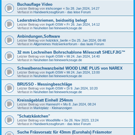
Buchauflage Video
Letzter Beitrag von
irishconger
«
So 28. Jan 2024, 14:27
Verfasst in
Handwerkzeugforum - das leise Forum
Lederstreichriemen, beidseitig belegt
Letzter Beitrag von
IngoK-DSW
«
Fr 26. Jan 2024, 14:12
Verfasst in
Neuheiten bei feinewerkzeuge.de
Anbindungen,Software
Letzter Beitrag von
holzklick_berlin
«
Do 25. Jan 2024, 09:48
Verfasst in
Allgemeines Holzwerkerforum - das laute Forum
32 mm Lochreihen Bohrschablone Milescraft SHELFJIG™
Letzter Beitrag von
IngoK-DSW
«
Mi 24. Jan 2024, 14:40
Verfasst in
Neuheiten bei feinewerkzeuge.de
Schwalbenschwanzbeitel WOOD LINE PLUS von NAREX
Letzter Beitrag von
IngoK-DSW
«
Mi 24. Jan 2024, 13:00
Verfasst in
Neuheiten bei feinewerkzeuge.de
BRUSSO - Messingbeschläge
Letzter Beitrag von
IngoK-DSW
«
Di 9. Jan 2024, 10:20
Verfasst in
Neuheiten bei feinewerkzeuge.de
Kreissägeblatt Einhell 254mm
Letzter Beitrag von
HannesH
«
Mo 8. Jan 2024, 08:24
Verfasst in
Marktplatz - Kleinanzeigen
"Schatzkästchen"
Letzter Beitrag von
WoodWife
«
So 26. Nov 2023, 13:24
Verfasst in
Handwerkzeugforum - das leise Forum
Suche Fräsvorsatz für 43mm (Eurohals) Fräsmotor