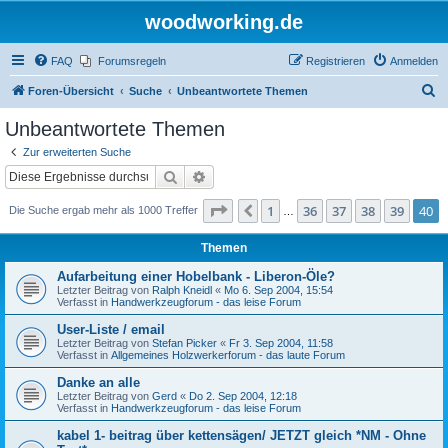
woodworking.de
FAQ
Forumsregeln
Registrieren
Anmelden
S
Foren-Übersicht
Suche
Unbeantwortete Themen
u
Unbeantwortete Themen
c
Zur erweiterten Suche
h
Suche
Erweiterte Suche
e
Seite
40
von
40
1
36
37
38
39
40
Vorherige
Die Suche ergab mehr als 1000 Treffer
…
Themen
Aufarbeitung einer Hobelbank - Liberon-Öle?
Letzter Beitrag von
Ralph Kneidl
«
Mo 6. Sep 2004, 15:54
Verfasst in
Handwerkzeugforum - das leise Forum
User-Liste / email
Letzter Beitrag von
Stefan Picker
«
Fr 3. Sep 2004, 11:58
Verfasst in
Allgemeines Holzwerkerforum - das laute Forum
Danke an alle
Letzter Beitrag von
Gerd
«
Do 2. Sep 2004, 12:18
Verfasst in
Handwerkzeugforum - das leise Forum
kabel 1- beitrag über kettensägen/ JETZT gleich *NM - Ohne