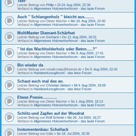
Text*
Letzter Beitrag von
Philip
«
Di 24. Aug 2004, 22:36
Verfasst in
Allgemeines Holzwerkerforum - das laute Forum
Auch " Schlangenholz " bleicht aus........
Letzter Beitrag von
Dieter Macher
«
Mo 16. Aug 2004, 22:40
Verfasst in
Allgemeines Holzwerkerforum - das laute Forum
MultiMaster Diamant-Schärfset
Letzter Beitrag von
Gerhard
«
Do 12. Aug 2004, 18:31
Verfasst in
Allgemeines Holzwerkerforum - das laute Forum
" Ist das Wachholderholz oder Beton.....?"
Letzter Beitrag von
Dieter Macher
«
Mo 9. Aug 2004, 17:41
Verfasst in
Allgemeines Holzwerkerforum - das laute Forum
Bin wieder da
Letzter Beitrag von
ronald.maly@freenet.de
«
Do 5. Aug 2004, 22:42
Verfasst in
Handwerkzeugforum - das leise Forum
Schaut euch mal das an.
Letzter Beitrag von
Christian Siebert
«
Mi 4. Aug 2004, 18:09
Verfasst in
Handwerkzeugforum - das leise Forum
Etwas Poesie............
Letzter Beitrag von
Dieter Macher
«
So 1. Aug 2004, 16:13
Verfasst in
Allgemeines Holzwerkerforum - das laute Forum
Schlitz-und Zapfen auf der Woodrat
Letzter Beitrag von
Rolf Schmid
«
Mo 26. Jul 2004, 16:27
Verfasst in
Allgemeines Holzwerkerforum - das laute Forum
Instumentenbau: Schellack
Letzter Beitrag von
Gibb
«
So 18. Jul 2004, 20:35