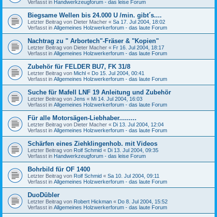
Verfasst in
Handwerkzeugforum - das leise Forum
Biegsame Wellen bis 24.000 U /min. gibt´s....
Letzter Beitrag von
Dieter Macher
«
Sa 17. Jul 2004, 18:02
Verfasst in
Allgemeines Holzwerkerforum - das laute Forum
Nachtrag zu " Arbortech"-Fräser & "Kopien"
Letzter Beitrag von
Dieter Macher
«
Fr 16. Jul 2004, 18:17
Verfasst in
Allgemeines Holzwerkerforum - das laute Forum
Zubehör für FELDER BU7, FK 31/8
Letzter Beitrag von
Michl
«
Do 15. Jul 2004, 00:41
Verfasst in
Allgemeines Holzwerkerforum - das laute Forum
Suche für Mafell LNF 19 Anleitung und Zubehör
Letzter Beitrag von
Jens
«
Mi 14. Jul 2004, 16:03
Verfasst in
Allgemeines Holzwerkerforum - das laute Forum
Für alle Motorsägen-Liebhaber.........
Letzter Beitrag von
Dieter Macher
«
Di 13. Jul 2004, 12:04
Verfasst in
Allgemeines Holzwerkerforum - das laute Forum
Schärfen eines Ziehklingenhob. mit Videos
Letzter Beitrag von
Rolf Schmid
«
Di 13. Jul 2004, 09:35
Verfasst in
Handwerkzeugforum - das leise Forum
Bohrbild für OF 1400
Letzter Beitrag von
Rolf Schmid
«
Sa 10. Jul 2004, 09:11
Verfasst in
Allgemeines Holzwerkerforum - das laute Forum
DuoDübler
Letzter Beitrag von
Robert Hickman
«
Do 8. Jul 2004, 15:52
Verfasst in
Allgemeines Holzwerkerforum - das laute Forum