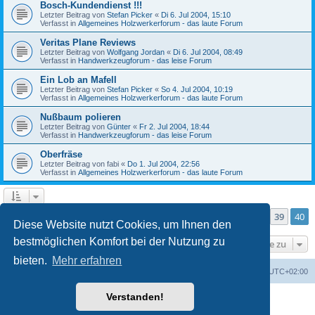
Bosch-Kundendienst !!!
Letzter Beitrag von
Stefan Picker
«
Di 6. Jul 2004, 15:10
Verfasst in
Allgemeines Holzwerkerforum - das laute Forum
Veritas Plane Reviews
Letzter Beitrag von
Wolfgang Jordan
«
Di 6. Jul 2004, 08:49
Verfasst in
Handwerkzeugforum - das leise Forum
Ein Lob an Mafell
Letzter Beitrag von
Stefan Picker
«
So 4. Jul 2004, 10:19
Verfasst in
Allgemeines Holzwerkerforum - das laute Forum
Nußbaum polieren
Letzter Beitrag von
Günter
«
Fr 2. Jul 2004, 18:44
Verfasst in
Handwerkzeugforum - das leise Forum
Oberfräse
Letzter Beitrag von
fabi
«
Do 1. Jul 2004, 22:56
Verfasst in
Allgemeines Holzwerkerforum - das laute Forum
Seite
40
von
40
1
36
37
38
39
40
Vorherige
Die Suche ergab mehr als 1000 Treffer
…
Diese Website nutzt Cookies, um Ihnen den
bestmöglichen Komfort bei der Nutzung zu
Gehe zu
bieten.
Mehr erfahren
Foren-Übersicht
Alle Zeiten sind
UTC+02:00
Verstanden!
Powered by
phpBB
® Forum Software © phpBB Limited
Deutsche Übersetzung durch
phpBB.de