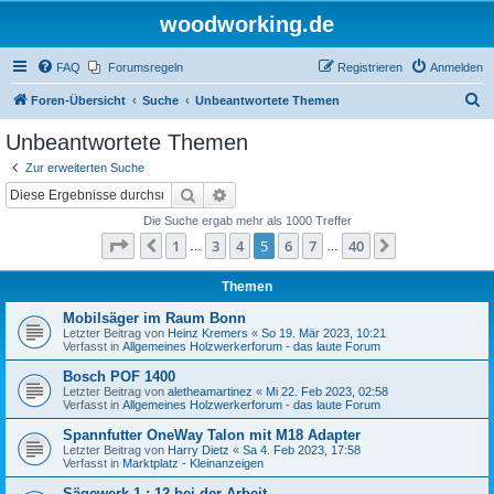
woodworking.de
FAQ
Forumsregeln
Registrieren
Anmelden
S
Foren-Übersicht
Suche
Unbeantwortete Themen
u
Unbeantwortete Themen
c
Zur erweiterten Suche
h
Suche
Erweiterte Suche
e
Die Suche ergab mehr als 1000 Treffer
Seite
5
von
40
1
3
4
5
6
7
40
Vorherige
Nächste
…
…
Themen
Mobilsäger im Raum Bonn
Letzter Beitrag von
Heinz Kremers
«
So 19. Mär 2023, 10:21
Verfasst in
Allgemeines Holzwerkerforum - das laute Forum
Bosch POF 1400
Letzter Beitrag von
aletheamartinez
«
Mi 22. Feb 2023, 02:58
Verfasst in
Allgemeines Holzwerkerforum - das laute Forum
Spannfutter OneWay Talon mit M18 Adapter
Letzter Beitrag von
Harry Dietz
«
Sa 4. Feb 2023, 17:58
Verfasst in
Marktplatz - Kleinanzeigen
Sägewerk 1 : 12 bei der Arbeit