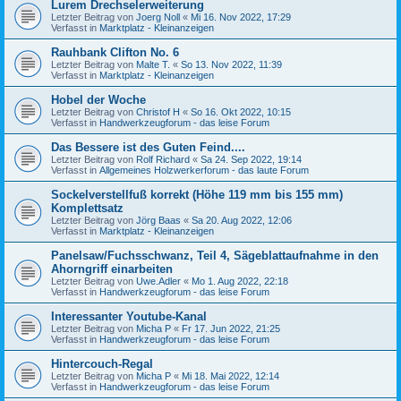
Lurem Drechselerweiterung
Letzter Beitrag von
Joerg Noll
«
Mi 16. Nov 2022, 17:29
Verfasst in
Marktplatz - Kleinanzeigen
Rauhbank Clifton No. 6
Letzter Beitrag von
Malte T.
«
So 13. Nov 2022, 11:39
Verfasst in
Marktplatz - Kleinanzeigen
Hobel der Woche
Letzter Beitrag von
Christof H
«
So 16. Okt 2022, 10:15
Verfasst in
Handwerkzeugforum - das leise Forum
Das Bessere ist des Guten Feind....
Letzter Beitrag von
Rolf Richard
«
Sa 24. Sep 2022, 19:14
Verfasst in
Allgemeines Holzwerkerforum - das laute Forum
Sockelverstellfuß korrekt (Höhe 119 mm bis 155 mm)
Komplettsatz
Letzter Beitrag von
Jörg Baas
«
Sa 20. Aug 2022, 12:06
Verfasst in
Marktplatz - Kleinanzeigen
Panelsaw/Fuchsschwanz, Teil 4, Sägeblattaufnahme in den
Ahorngriff einarbeiten
Letzter Beitrag von
Uwe.Adler
«
Mo 1. Aug 2022, 22:18
Verfasst in
Handwerkzeugforum - das leise Forum
Interessanter Youtube-Kanal
Letzter Beitrag von
Micha P
«
Fr 17. Jun 2022, 21:25
Verfasst in
Handwerkzeugforum - das leise Forum
Hintercouch-Regal
Letzter Beitrag von
Micha P
«
Mi 18. Mai 2022, 12:14
Verfasst in
Handwerkzeugforum - das leise Forum