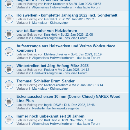
Letzter Beitrag von
Heinz Kremers
«
So 29. Jan 2023, 08:57
Verfasst in
Allgemeines Holzwerkerforum - das laute Forum
Holzwerken - kompletter Jahrgang 2022 incl. Sonderheft
Letzter Beitrag von
Gerald G.
«
So 22. Jan 2023, 22:02
Verfasst in
Marktplatz - Kleinanzeigen
wer ist Sammler von Holzbohrern
Letzter Beitrag von
Kurt Heid
«
So 22. Jan 2023, 11:08
Verfasst in
Handwerkzeugforum - das leise Forum
Aufsatzzange aus Holzwerken und Veritas Worksurface
kombiniert
Letzter Beitrag von
Elektroschreiner
«
So 8. Jan 2023, 15:19
Verfasst in
Allgemeines Holzwerkerforum - das laute Forum
Wintertreffen bei Jörg Anfang März 2023
Letzter Beitrag von
Pedder
«
Mo 2. Jan 2023, 14:12
Verfasst in
Handwerkzeugforum - das leise Forum
Trommel Schleifer Drum Sander
Letzter Beitrag von
Michael Abraham
«
Mo 2. Jan 2023, 13:14
Verfasst in
Marktplatz - Kleinanzeigen
Eckenausstecheisen 10 mm (Corner Chisel) NAREX Wood
Line Plus
Letzter Beitrag von
IngoK-DSW
«
Di 6. Dez 2022, 18:46
Verfasst in
Neuheiten bei feinewerkzeuge.de
Immer noch unbekannt seit 10 Jahren
Letzter Beitrag von
Kurt Heid
«
Di 29. Nov 2022, 10:04
Verfasst in
Allgemeines Holzwerkerforum - das laute Forum