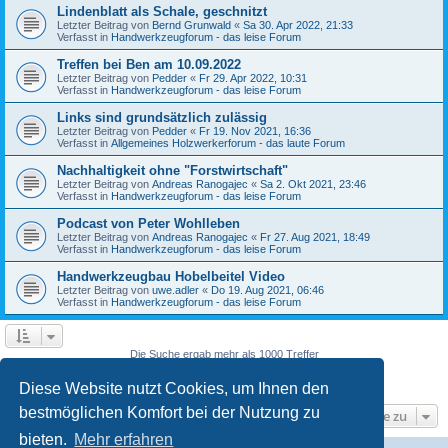
Lindenblatt als Schale, geschnitzt
Letzter Beitrag von
Bernd Grunwald
«
Sa 30. Apr 2022, 21:33
Verfasst in
Handwerkzeugforum - das leise Forum
Treffen bei Ben am 10.09.2022
Letzter Beitrag von
Pedder
«
Fr 29. Apr 2022, 10:31
Verfasst in
Handwerkzeugforum - das leise Forum
Links sind grundsätzlich zulässig
Letzter Beitrag von
Pedder
«
Fr 19. Nov 2021, 16:36
Verfasst in
Allgemeines Holzwerkerforum - das laute Forum
Nachhaltigkeit ohne "Forstwirtschaft"
Letzter Beitrag von
Andreas Ranogajec
«
Sa 2. Okt 2021, 23:46
Verfasst in
Handwerkzeugforum - das leise Forum
Podcast von Peter Wohlleben
Letzter Beitrag von
Andreas Ranogajec
«
Fr 27. Aug 2021, 18:49
Verfasst in
Handwerkzeugforum - das leise Forum
Handwerkzeugbau Hobelbeitel Video
Letzter Beitrag von
uwe.adler
«
Do 19. Aug 2021, 06:46
Verfasst in
Handwerkzeugforum - das leise Forum
Die Suche ergab mehr als 1000 Treffer
Seite
5
von
40
1
3
4
5
6
7
40
Vorherige
Nächste
…
…
Diese Website nutzt Cookies, um Ihnen den
bestmöglichen Komfort bei der Nutzung zu
Gehe zu
bieten.
Mehr erfahren