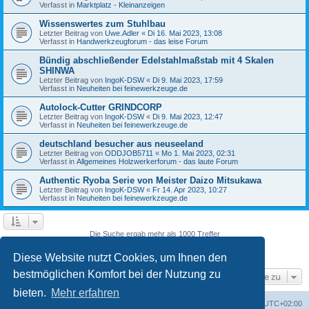
Verfasst in
Marktplatz - Kleinanzeigen
Wissenswertes zum Stuhlbau
Letzter Beitrag von
Uwe.Adler
«
Di 16. Mai 2023, 13:08
Verfasst in
Handwerkzeugforum - das leise Forum
Bündig abschließender Edelstahlmaßstab mit 4 Skalen
SHINWA
Letzter Beitrag von
IngoK-DSW
«
Di 9. Mai 2023, 17:59
Verfasst in
Neuheiten bei feinewerkzeuge.de
Autolock-Cutter GRINDCORP
Letzter Beitrag von
IngoK-DSW
«
Di 9. Mai 2023, 12:47
Verfasst in
Neuheiten bei feinewerkzeuge.de
deutschland besucher aus neuseeland
Letzter Beitrag von
ODDJOB5711
«
Mo 1. Mai 2023, 02:31
Verfasst in
Allgemeines Holzwerkerforum - das laute Forum
Authentic Ryoba Serie von Meister Daizo Mitsukawa
Letzter Beitrag von
IngoK-DSW
«
Fr 14. Apr 2023, 10:27
Verfasst in
Neuheiten bei feinewerkzeuge.de
Die Suche ergab mehr als 1000 Treffer
Seite
4
von
40
1
2
3
4
5
6
40
Vorherige
Nächste
…
Diese Website nutzt Cookies, um Ihnen den
bestmöglichen Komfort bei der Nutzung zu
Gehe zu
bieten.
Mehr erfahren
Foren-Übersicht
Alle Zeiten sind
UTC+02:00