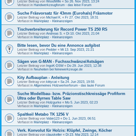
Letzter Beitrag von
WoodWife
«
So 26. Nov 2023, 13:24
Verfasst in
Handwerkzeugforum - das leise Forum
Suche Fräsvorsatz für 43mm (Eurohals) Fräsmotor
Letzter Beitrag von
Michael K.
«
Fr 27. Okt 2023, 18:31
Verfasst in
Marktplatz - Kleinanzeigen
Tischverbreiterung für Record Power TS 250 RS
Letzter Beitrag von
Andreas S.
«
Di 10. Okt 2023, 21:04
Verfasst in
Marktplatz - Kleinanzeigen
Bitte lesen, bevor Du eine Annonce aufgibst
Letzter Beitrag von
Pedder
«
Mi 13. Sep 2023, 21:21
Verfasst in
Marktplatz - Kleinanzeigen
Sägen von G-MAN - Fuchsschwänze/Astsägen
Letzter Beitrag von
IngoK-DSW
«
Do 29. Jun 2023, 12:38
Verfasst in
Neuheiten bei feinewerkzeuge.de
Kity Aufbauplan - Anleitung
Letzter Beitrag von
kittycat
«
Sa 24. Jun 2023, 19:55
Verfasst in
Allgemeines Holzwerkerforum - das laute Forum
Suche Modellbau- bzw. Präzionstischkreissäge Profiform
Ultra oder Byrnes Table Saw
Letzter Beitrag von
Holzgurke
«
Mo 5. Jun 2023, 02:23
Verfasst in
Marktplatz - Kleinanzeigen
Spaltkeil Metabo TK 1256 V
Letzter Beitrag von
Vobin123
«
Do 1. Jun 2023, 06:51
Verfasst in
Marktplatz - Kleinanzeigen
Verk. Konvolut für Holzis: Klüpfel, Zwinge, Köcher
Letzter Beitrag von
clauskeller
«
Di 23. Mai 2023, 12:14