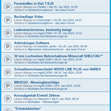
Forentreffen in Kiel 7.9.24
Letzter Beitrag von
Pedder
«
Mo 29. Jan 2024, 19:39
Verfasst in
Handwerkzeugforum - das leise Forum
Buchauflage Video
Letzter Beitrag von
irishconger
«
So 28. Jan 2024, 14:27
Verfasst in
Handwerkzeugforum - das leise Forum
Lederstreichriemen, beidseitig belegt
Letzter Beitrag von
IngoK-DSW
«
Fr 26. Jan 2024, 14:12
Verfasst in
Neuheiten bei feinewerkzeuge.de
Anbindungen,Software
Letzter Beitrag von
holzklick_berlin
«
Do 25. Jan 2024, 09:48
Verfasst in
Allgemeines Holzwerkerforum - das laute Forum
32 mm Lochreihen Bohrschablone Milescraft SHELFJIG™
Letzter Beitrag von
IngoK-DSW
«
Mi 24. Jan 2024, 14:40
Verfasst in
Neuheiten bei feinewerkzeuge.de
Schwalbenschwanzbeitel WOOD LINE PLUS von NAREX
Letzter Beitrag von
IngoK-DSW
«
Mi 24. Jan 2024, 13:00
Verfasst in
Neuheiten bei feinewerkzeuge.de
BRUSSO - Messingbeschläge
Letzter Beitrag von
IngoK-DSW
«
Di 9. Jan 2024, 10:20
Verfasst in
Neuheiten bei feinewerkzeuge.de
Kreissägeblatt Einhell 254mm
Letzter Beitrag von
HannesH
«
Mo 8. Jan 2024, 08:24
Verfasst in
Marktplatz - Kleinanzeigen
"Schatzkästchen"