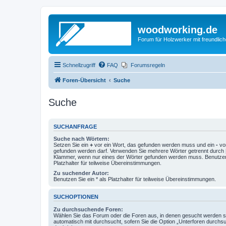
woodworking.de
Forum für Holzwerker mit freundli
Schnellzugriff
FAQ
Forumsregeln
Foren-Übersicht
Suche
Suche
SUCHANFRAGE
Suche nach Wörtern:
Setzen Sie ein
+
vor ein Wort, das gefunden werden muss und ein
-
vor
gefunden werden darf. Verwenden Sie mehrere Wörter getrennt durch
Klammer, wenn nur eines der Wörter gefunden werden muss. Benutzen 
Platzhalter für teilweise Übereinstimmungen.
Zu suchender Autor:
Benutzen Sie ein * als Platzhalter für teilweise Übereinstimmungen.
SUCHOPTIONEN
Zu durchsuchende Foren:
Wählen Sie das Forum oder die Foren aus, in denen gesucht werden so
automatisch mit durchsucht, sofern Sie die Option „Unterforen durchs