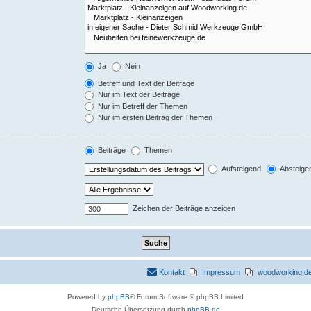
Ja
Nein
Betreff und Text der Beiträge
Nur im Text der Beiträge
Nur im Betreff der Themen
Nur im ersten Beitrag der Themen
Beiträge
Themen
Aufsteigend
Absteige
Zeichen der Beiträge anzeigen
Kontakt
Impressum
woodworking.de 
Powered by
phpBB
® Forum Software © phpBB Limited
Deutsche Übersetzung durch
phpBB.de