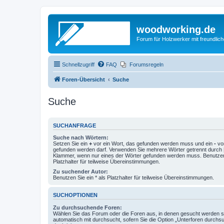
woodworking.de
Forum für Holzwerker mit freundli
Schnellzugriff
FAQ
Forumsregeln
Foren-Übersicht
Suche
Suche
SUCHANFRAGE
Suche nach Wörtern:
Setzen Sie ein
+
vor ein Wort, das gefunden werden muss und ein
-
vor
gefunden werden darf. Verwenden Sie mehrere Wörter getrennt durch
Klammer, wenn nur eines der Wörter gefunden werden muss. Benutzen 
Platzhalter für teilweise Übereinstimmungen.
Zu suchender Autor:
Benutzen Sie ein * als Platzhalter für teilweise Übereinstimmungen.
SUCHOPTIONEN
Zu durchsuchende Foren:
Wählen Sie das Forum oder die Foren aus, in denen gesucht werden so
automatisch mit durchsucht, sofern Sie die Option „Unterforen durchs