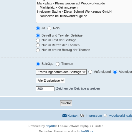
Ja
Nein
Betreff und Text der Beiträge
Nur im Text der Beiträge
Nur im Betreff der Themen
Nur im ersten Beitrag der Themen
Beiträge
Themen
Aufsteigend
Absteige
Zeichen der Beiträge anzeigen
Kontakt
Impressum
woodworking.de 
Powered by
phpBB
® Forum Software © phpBB Limited
Deutsche Übersetzung durch
phpBB.de