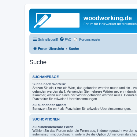
woodworking.de
Forum für Holzwerker mit freundli
Schnellzugriff
FAQ
Forumsregeln
Foren-Übersicht
Suche
Suche
SUCHANFRAGE
Suche nach Wörtern:
Setzen Sie ein
+
vor ein Wort, das gefunden werden muss und ein
-
vor
gefunden werden darf. Verwenden Sie mehrere Wörter getrennt durch
Klammer, wenn nur eines der Wörter gefunden werden muss. Benutzen 
Platzhalter für teilweise Übereinstimmungen.
Zu suchender Autor:
Benutzen Sie ein * als Platzhalter für teilweise Übereinstimmungen.
SUCHOPTIONEN
Zu durchsuchende Foren:
Wählen Sie das Forum oder die Foren aus, in denen gesucht werden so
automatisch mit durchsucht, sofern Sie die Option „Unterforen durchs