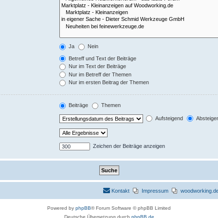
Ja
Nein
Betreff und Text der Beiträge
Nur im Text der Beiträge
Nur im Betreff der Themen
Nur im ersten Beitrag der Themen
Beiträge
Themen
Aufsteigend
Absteige
Zeichen der Beiträge anzeigen
Kontakt
Impressum
woodworking.de 
Powered by
phpBB
® Forum Software © phpBB Limited
Deutsche Übersetzung durch
phpBB.de