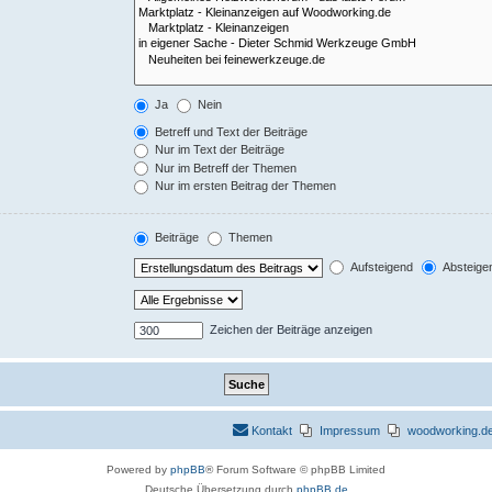
Ja
Nein
Betreff und Text der Beiträge
Nur im Text der Beiträge
Nur im Betreff der Themen
Nur im ersten Beitrag der Themen
Beiträge
Themen
Aufsteigend
Absteige
Zeichen der Beiträge anzeigen
Kontakt
Impressum
woodworking.de 
Powered by
phpBB
® Forum Software © phpBB Limited
Deutsche Übersetzung durch
phpBB.de