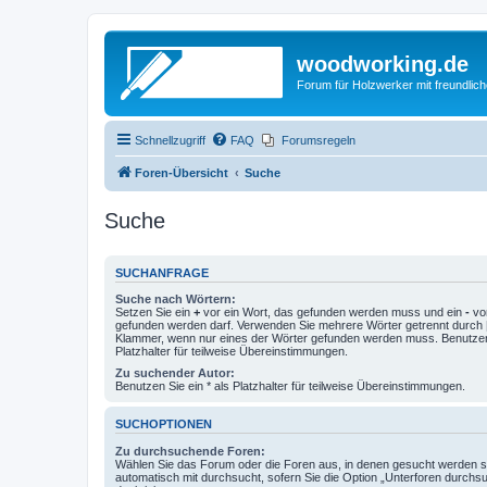
woodworking.de
Forum für Holzwerker mit freundli
Schnellzugriff
FAQ
Forumsregeln
Foren-Übersicht
Suche
Suche
SUCHANFRAGE
Suche nach Wörtern:
Setzen Sie ein
+
vor ein Wort, das gefunden werden muss und ein
-
vor
gefunden werden darf. Verwenden Sie mehrere Wörter getrennt durch
Klammer, wenn nur eines der Wörter gefunden werden muss. Benutzen 
Platzhalter für teilweise Übereinstimmungen.
Zu suchender Autor:
Benutzen Sie ein * als Platzhalter für teilweise Übereinstimmungen.
SUCHOPTIONEN
Zu durchsuchende Foren:
Wählen Sie das Forum oder die Foren aus, in denen gesucht werden so
automatisch mit durchsucht, sofern Sie die Option „Unterforen durchs