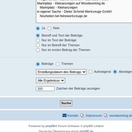
Ja
Nein
Betreff und Text der Beiträge
Nur im Text der Beiträge
Nur im Betreff der Themen
Nur im ersten Beitrag der Themen
Beiträge
Themen
Aufsteigend
Absteige
Zeichen der Beiträge anzeigen
Kontakt
Impressum
woodworking.de 
Powered by
phpBB
® Forum Software © phpBB Limited
Deutsche Übersetzung durch
phpBB.de