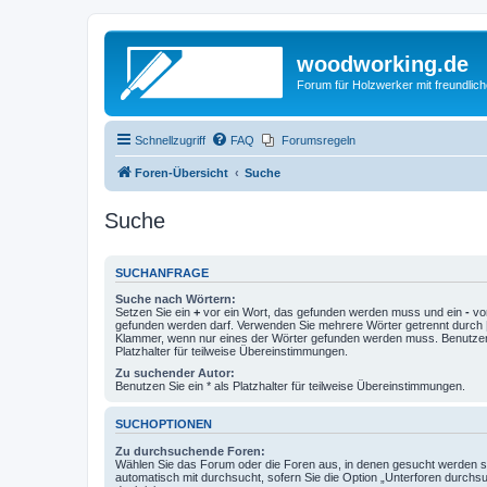
woodworking.de
Forum für Holzwerker mit freundli
Schnellzugriff
FAQ
Forumsregeln
Foren-Übersicht
Suche
Suche
SUCHANFRAGE
Suche nach Wörtern:
Setzen Sie ein
+
vor ein Wort, das gefunden werden muss und ein
-
vor
gefunden werden darf. Verwenden Sie mehrere Wörter getrennt durch
Klammer, wenn nur eines der Wörter gefunden werden muss. Benutzen 
Platzhalter für teilweise Übereinstimmungen.
Zu suchender Autor:
Benutzen Sie ein * als Platzhalter für teilweise Übereinstimmungen.
SUCHOPTIONEN
Zu durchsuchende Foren:
Wählen Sie das Forum oder die Foren aus, in denen gesucht werden so
automatisch mit durchsucht, sofern Sie die Option „Unterforen durchs