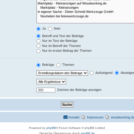
Ja
Nein
Betreff und Text der Beiträge
Nur im Text der Beiträge
Nur im Betreff der Themen
Nur im ersten Beitrag der Themen
Beiträge
Themen
Aufsteigend
Absteige
Zeichen der Beiträge anzeigen
Kontakt
Impressum
woodworking.de 
Powered by
phpBB
® Forum Software © phpBB Limited
Deutsche Übersetzung durch
phpBB.de