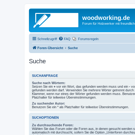
woodworking.de
Forum für Holzwerker mit freundli
Schnellzugriff
FAQ
Forumsregeln
Foren-Übersicht
Suche
Suche
SUCHANFRAGE
Suche nach Wörtern:
Setzen Sie ein
+
vor ein Wort, das gefunden werden muss und ein
-
vor
gefunden werden darf. Verwenden Sie mehrere Wörter getrennt durch
Klammer, wenn nur eines der Wörter gefunden werden muss. Benutzen 
Platzhalter für teilweise Übereinstimmungen.
Zu suchender Autor:
Benutzen Sie ein * als Platzhalter für teilweise Übereinstimmungen.
SUCHOPTIONEN
Zu durchsuchende Foren:
Wählen Sie das Forum oder die Foren aus, in denen gesucht werden so
automatisch mit durchsucht, sofern Sie die Option „Unterforen durchs