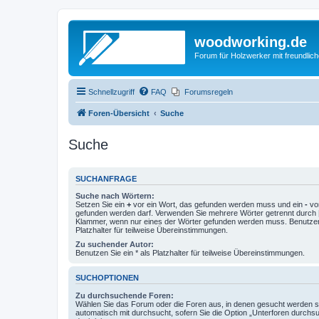
woodworking.de
Forum für Holzwerker mit freundli
Schnellzugriff
FAQ
Forumsregeln
Foren-Übersicht
Suche
Suche
SUCHANFRAGE
Suche nach Wörtern:
Setzen Sie ein
+
vor ein Wort, das gefunden werden muss und ein
-
vor
gefunden werden darf. Verwenden Sie mehrere Wörter getrennt durch
Klammer, wenn nur eines der Wörter gefunden werden muss. Benutzen 
Platzhalter für teilweise Übereinstimmungen.
Zu suchender Autor:
Benutzen Sie ein * als Platzhalter für teilweise Übereinstimmungen.
SUCHOPTIONEN
Zu durchsuchende Foren:
Wählen Sie das Forum oder die Foren aus, in denen gesucht werden so
automatisch mit durchsucht, sofern Sie die Option „Unterforen durchs