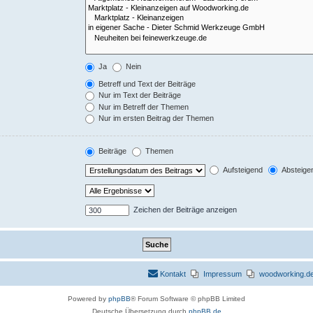
Ja
Nein
Betreff und Text der Beiträge
Nur im Text der Beiträge
Nur im Betreff der Themen
Nur im ersten Beitrag der Themen
Beiträge
Themen
Aufsteigend
Absteige
Zeichen der Beiträge anzeigen
Kontakt
Impressum
woodworking.de 
Powered by
phpBB
® Forum Software © phpBB Limited
Deutsche Übersetzung durch
phpBB.de