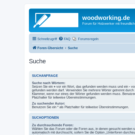
woodworking.de
Forum für Holzwerker mit freundli
Schnellzugriff
FAQ
Forumsregeln
Foren-Übersicht
Suche
Suche
SUCHANFRAGE
Suche nach Wörtern:
Setzen Sie ein
+
vor ein Wort, das gefunden werden muss und ein
-
vor
gefunden werden darf. Verwenden Sie mehrere Wörter getrennt durch
Klammer, wenn nur eines der Wörter gefunden werden muss. Benutzen 
Platzhalter für teilweise Übereinstimmungen.
Zu suchender Autor:
Benutzen Sie ein * als Platzhalter für teilweise Übereinstimmungen.
SUCHOPTIONEN
Zu durchsuchende Foren:
Wählen Sie das Forum oder die Foren aus, in denen gesucht werden so
automatisch mit durchsucht, sofern Sie die Option „Unterforen durchs