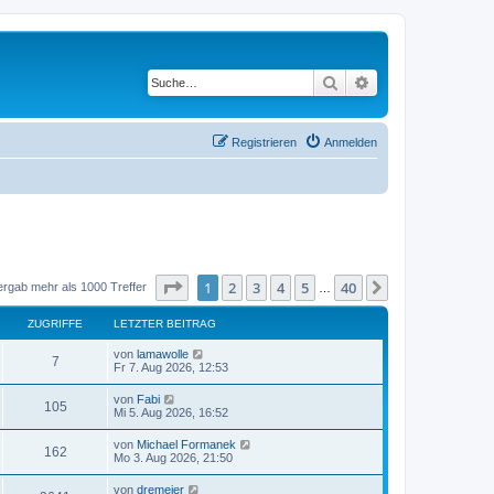
Suche
Erweiterte Suche
Registrieren
Anmelden
Seite
1
von
40
1
2
3
4
5
40
Nächste
ergab mehr als 1000 Treffer
…
ZUGRIFFE
LETZTER BEITRAG
L
von
lamawolle
Z
7
e
Fr 7. Aug 2026, 12:53
t
u
z
L
von
Fabi
Z
105
t
e
Mi 5. Aug 2026, 16:52
g
e
t
r
u
z
L
von
Michael Formanek
r
B
Z
162
t
e
Mo 3. Aug 2026, 21:50
e
g
e
t
i
i
r
u
z
t
L
von
dremeier
r
B