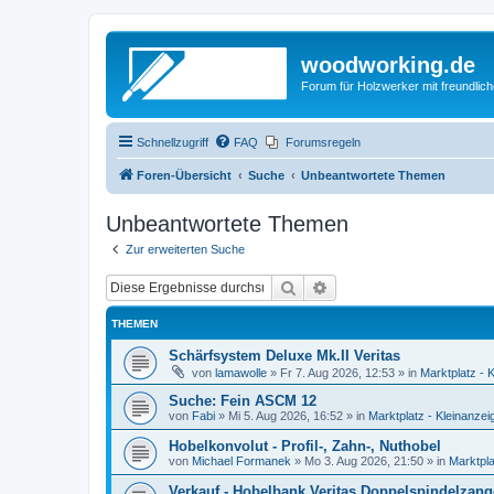
woodworking.de
Forum für Holzwerker mit freundli
Schnellzugriff
FAQ
Forumsregeln
Foren-Übersicht
Suche
Unbeantwortete Themen
Unbeantwortete Themen
Zur erweiterten Suche
Suche
Erweiterte Suche
THEMEN
Schärfsystem Deluxe Mk.II Veritas
von
lamawolle
»
Fr 7. Aug 2026, 12:53
» in
Marktplatz - 
Suche: Fein ASCM 12
von
Fabi
»
Mi 5. Aug 2026, 16:52
» in
Marktplatz - Kleinanzei
Hobelkonvolut - Profil-, Zahn-, Nuthobel
von
Michael Formanek
»
Mo 3. Aug 2026, 21:50
» in
Marktpla
Verkauf - Hobelbank Veritas Doppelspindelzan