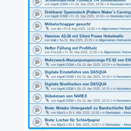
Schleifmaschine TORMEK T-4 Sonderedition
von
IngoK-DSW
»
Fr 19. Sep 2025, 14:39
» in
Neuheiten bei
Drehbarer Spannstock (Pattern Maker´s Carving
von
IngoK-DSW
»
Fr 19. Sep 2025, 14:34
» in
Neuheiten bei
Möbelschnapper gesucht
von
Ari
»
Fr 8. Aug 2025, 14:50
» in
Allgemeines Holzwer
Hammer A2-26 mit Silent Power Hobelwelle
von
klali
»
Sa 31. Mai 2025, 15:29
» in
Allgemeines Holzwerke
Hoftor Füllung mit Profilholz
von
Fox125
»
Fr 30. Mai 2025, 21:55
» in
Allgemeines Holzw
Mehrzweck-Wasserpumpenzange PZ-82 von E
von
IngoK-DSW
»
Do 10. Apr 2025, 10:24
» in
Neuheiten
Digitale Einstellehre von DASQUA
von
IngoK-DSW
»
Do 10. Apr 2025, 10:16
» in
Neuheiten
Digitale Nivellierbox von DASQUA
von
IngoK-DSW
»
Do 10. Apr 2025, 10:15
» in
Neuheiten
Dübeleisen von NAREX
von
IngoK-DSW
»
Do 10. Apr 2025, 10:12
» in
Neuheiten
Biete: Metabo Untergestell zu Bandschleifer Ba
von
MaxS
»
Di 4. Mär 2025, 14:26
» in
Marktplatz - Klei
Biete: Locher für Schleifpapier
von
MaxS
»
Di 4. Mär 2025, 14:07
» in
Marktplatz - Klei