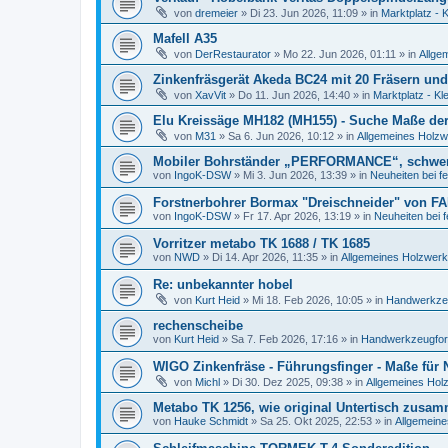
von
dremeier
»
Di 23. Jun 2026, 11:09
» in
Marktplatz - 
Mafell A35
von
DerRestaurator
»
Mo 22. Jun 2026, 01:11
» in
Allge
Zinkenfräsgerät Akeda BC24 mit 20 Fräsern und
von
XavVit
»
Do 11. Jun 2026, 14:40
» in
Marktplatz - Kl
Elu Kreissäge MH182 (MH155) - Suche Maße der 
von
M31
»
Sa 6. Jun 2026, 10:12
» in
Allgemeines Holzw
Mobiler Bohrständer „PERFORMANCE“, schwe
von
IngoK-DSW
»
Mi 3. Jun 2026, 13:39
» in
Neuheiten bei f
Forstnerbohrer Bormax "Dreischneider" von FA
von
IngoK-DSW
»
Fr 17. Apr 2026, 13:19
» in
Neuheiten bei 
Vorritzer metabo TK 1688 / TK 1685
von
NWD
»
Di 14. Apr 2026, 11:35
» in
Allgemeines Holzwerk
Re: unbekannter hobel
von
Kurt Heid
»
Mi 18. Feb 2026, 10:05
» in
Handwerkzeu
rechenscheibe
von
Kurt Heid
»
Sa 7. Feb 2026, 17:16
» in
Handwerkzeugforu
WIGO Zinkenfräse - Führungsfinger - Maße für
von
Michl
»
Di 30. Dez 2025, 09:38
» in
Allgemeines Hol
Metabo TK 1256, wie original Untertisch zusa
von
Hauke Schmidt
»
Sa 25. Okt 2025, 22:53
» in
Allgemeine