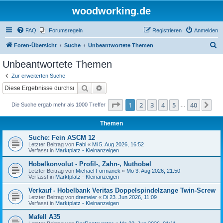
woodworking.de
FAQ
Forumsregeln
Registrieren
Anmelden
S
Foren-Übersicht
Suche
Unbeantwortete Themen
u
Unbeantwortete Themen
c
Zur erweiterten Suche
h
Suche
Erweiterte Suche
e
Seite
1
von
40
1
2
3
4
5
40
Nä
Die Suche ergab mehr als 1000 Treffer
…
Themen
Suche: Fein ASCM 12
Letzter Beitrag von
Fabi
«
Mi 5. Aug 2026, 16:52
Verfasst in
Marktplatz - Kleinanzeigen
Hobelkonvolut - Profil-, Zahn-, Nuthobel
Letzter Beitrag von
Michael Formanek
«
Mo 3. Aug 2026, 21:50
Verfasst in
Marktplatz - Kleinanzeigen
Verkauf - Hobelbank Veritas Doppelspindelzange Twin-Screw
Letzter Beitrag von
dremeier
«
Di 23. Jun 2026, 11:09
Verfasst in
Marktplatz - Kleinanzeigen
Mafell A35