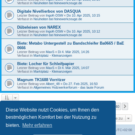
Verfasst in
Neuheiten bei feinewerkzeuge.de
Digitale Nivellierbox von DASQUA
Letzter Beitrag von
IngoK-DSW
«
Do 10. Apr 2025, 10:15
Verfasst in
Neuheiten bei feinewerkzeuge.de
Dübeleisen von NAREX
Letzter Beitrag von
IngoK-DSW
«
Do 10. Apr 2025, 10:12
Verfasst in
Neuheiten bei feinewerkzeuge.de
Biete: Metabo Untergestell zu Bandschleifer Ba0665 / BaE
0666
Letzter Beitrag von
MaxS
«
Di 4. Mär 2025, 14:26
Verfasst in
Marktplatz - Kleinanzeigen
Biete: Locher für Schleifpapier
Letzter Beitrag von
MaxS
«
Di 4. Mär 2025, 14:07
Verfasst in
Marktplatz - Kleinanzeigen
Magnum TK1688 Vorritzer
Letzter Beitrag von
Albert_48
«
Do 27. Feb 2025, 16:50
Verfasst in
Allgemeines Holzwerkerforum - das laute Forum
Seite
1
von
40
1
2
3
4
5
40
Nä
Die Suche ergab mehr als 1000 Treffer
…
Diese Website nutzt Cookies, um Ihnen den
bestmöglichen Komfort bei der Nutzung zu
Gehe zu
bieten.
Mehr erfahren
Foren-Übersicht
Alle Zeiten sind
UTC+02:00