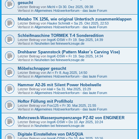
gesucht
Letzter Beitrag von
Michl
«
Di 30. Dez 2025, 09:38
Verfasst in
Allgemeines Holzwerkerforum - das laute Forum
Metabo TK 1256, wie original Untertisch zusammenklappen
Letzter Beitrag von
Hauke Schmidt
«
Sa 25. Okt 2025, 22:53
Verfasst in
Allgemeines Holzwerkerforum - das laute Forum
Schleifmaschine TORMEK T-4 Sonderedition
Letzter Beitrag von
IngoK-DSW
«
Fr 19. Sep 2025, 14:39
Verfasst in
Neuheiten bei feinewerkzeuge.de
Drehbarer Spannstock (Pattern Maker´s Carving Vise)
Letzter Beitrag von
IngoK-DSW
«
Fr 19. Sep 2025, 14:34
Verfasst in
Neuheiten bei feinewerkzeuge.de
Möbelschnapper gesucht
Letzter Beitrag von
Ari
«
Fr 8. Aug 2025, 14:50
Verfasst in
Allgemeines Holzwerkerforum - das laute Forum
Hammer A2-26 mit Silent Power Hobelwelle
Letzter Beitrag von
klali
«
Sa 31. Mai 2025, 15:29
Verfasst in
Allgemeines Holzwerkerforum - das laute Forum
Hoftor Füllung mit Profilholz
Letzter Beitrag von
Fox125
«
Fr 30. Mai 2025, 21:55
Verfasst in
Allgemeines Holzwerkerforum - das laute Forum
Mehrzweck-Wasserpumpenzange PZ-82 von ENGINEER
Letzter Beitrag von
IngoK-DSW
«
Do 10. Apr 2025, 10:24
Verfasst in
Neuheiten bei feinewerkzeuge.de
Digitale Einstellehre von DASQUA
Letzter Beitrag von
IngoK-DSW
«
Do 10. Apr 2025, 10:16