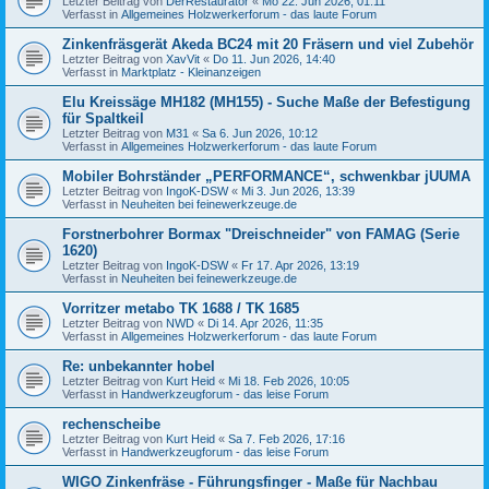
Letzter Beitrag von
DerRestaurator
«
Mo 22. Jun 2026, 01:11
Verfasst in
Allgemeines Holzwerkerforum - das laute Forum
Zinkenfräsgerät Akeda BC24 mit 20 Fräsern und viel Zubehör
Letzter Beitrag von
XavVit
«
Do 11. Jun 2026, 14:40
Verfasst in
Marktplatz - Kleinanzeigen
Elu Kreissäge MH182 (MH155) - Suche Maße der Befestigung
für Spaltkeil
Letzter Beitrag von
M31
«
Sa 6. Jun 2026, 10:12
Verfasst in
Allgemeines Holzwerkerforum - das laute Forum
Mobiler Bohrständer „PERFORMANCE“, schwenkbar jUUMA
Letzter Beitrag von
IngoK-DSW
«
Mi 3. Jun 2026, 13:39
Verfasst in
Neuheiten bei feinewerkzeuge.de
Forstnerbohrer Bormax "Dreischneider" von FAMAG (Serie
1620)
Letzter Beitrag von
IngoK-DSW
«
Fr 17. Apr 2026, 13:19
Verfasst in
Neuheiten bei feinewerkzeuge.de
Vorritzer metabo TK 1688 / TK 1685
Letzter Beitrag von
NWD
«
Di 14. Apr 2026, 11:35
Verfasst in
Allgemeines Holzwerkerforum - das laute Forum
Re: unbekannter hobel
Letzter Beitrag von
Kurt Heid
«
Mi 18. Feb 2026, 10:05
Verfasst in
Handwerkzeugforum - das leise Forum
rechenscheibe
Letzter Beitrag von
Kurt Heid
«
Sa 7. Feb 2026, 17:16
Verfasst in
Handwerkzeugforum - das leise Forum
WIGO Zinkenfräse - Führungsfinger - Maße für Nachbau