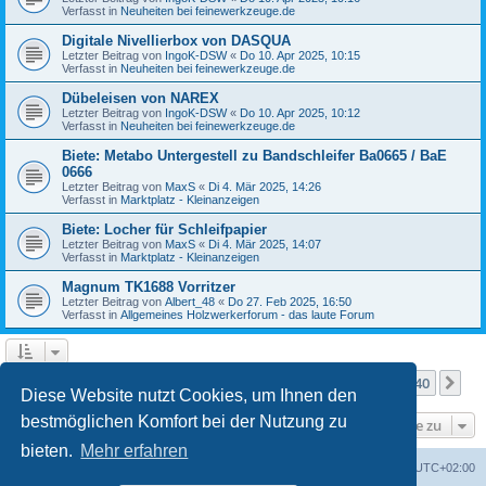
Verfasst in
Neuheiten bei feinewerkzeuge.de
Digitale Nivellierbox von DASQUA
Letzter Beitrag von
IngoK-DSW
«
Do 10. Apr 2025, 10:15
Verfasst in
Neuheiten bei feinewerkzeuge.de
Dübeleisen von NAREX
Letzter Beitrag von
IngoK-DSW
«
Do 10. Apr 2025, 10:12
Verfasst in
Neuheiten bei feinewerkzeuge.de
Biete: Metabo Untergestell zu Bandschleifer Ba0665 / BaE
0666
Letzter Beitrag von
MaxS
«
Di 4. Mär 2025, 14:26
Verfasst in
Marktplatz - Kleinanzeigen
Biete: Locher für Schleifpapier
Letzter Beitrag von
MaxS
«
Di 4. Mär 2025, 14:07
Verfasst in
Marktplatz - Kleinanzeigen
Magnum TK1688 Vorritzer
Letzter Beitrag von
Albert_48
«
Do 27. Feb 2025, 16:50
Verfasst in
Allgemeines Holzwerkerforum - das laute Forum
Seite
1
von
40
1
2
3
4
5
40
Nä
Die Suche ergab mehr als 1000 Treffer
…
Diese Website nutzt Cookies, um Ihnen den
bestmöglichen Komfort bei der Nutzung zu
Gehe zu
bieten.
Mehr erfahren
Foren-Übersicht
Alle Zeiten sind
UTC+02:00