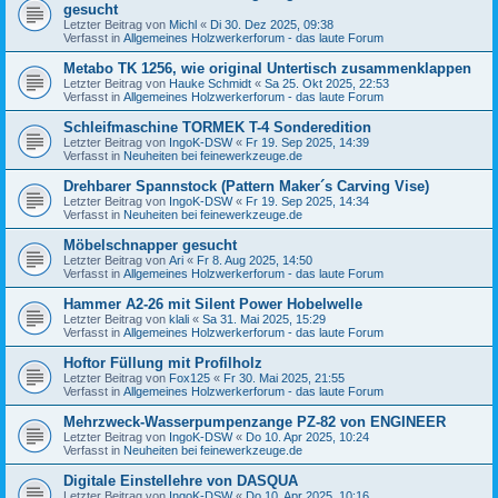
gesucht
Letzter Beitrag von
Michl
«
Di 30. Dez 2025, 09:38
Verfasst in
Allgemeines Holzwerkerforum - das laute Forum
Metabo TK 1256, wie original Untertisch zusammenklappen
Letzter Beitrag von
Hauke Schmidt
«
Sa 25. Okt 2025, 22:53
Verfasst in
Allgemeines Holzwerkerforum - das laute Forum
Schleifmaschine TORMEK T-4 Sonderedition
Letzter Beitrag von
IngoK-DSW
«
Fr 19. Sep 2025, 14:39
Verfasst in
Neuheiten bei feinewerkzeuge.de
Drehbarer Spannstock (Pattern Maker´s Carving Vise)
Letzter Beitrag von
IngoK-DSW
«
Fr 19. Sep 2025, 14:34
Verfasst in
Neuheiten bei feinewerkzeuge.de
Möbelschnapper gesucht
Letzter Beitrag von
Ari
«
Fr 8. Aug 2025, 14:50
Verfasst in
Allgemeines Holzwerkerforum - das laute Forum
Hammer A2-26 mit Silent Power Hobelwelle
Letzter Beitrag von
klali
«
Sa 31. Mai 2025, 15:29
Verfasst in
Allgemeines Holzwerkerforum - das laute Forum
Hoftor Füllung mit Profilholz
Letzter Beitrag von
Fox125
«
Fr 30. Mai 2025, 21:55
Verfasst in
Allgemeines Holzwerkerforum - das laute Forum
Mehrzweck-Wasserpumpenzange PZ-82 von ENGINEER
Letzter Beitrag von
IngoK-DSW
«
Do 10. Apr 2025, 10:24
Verfasst in
Neuheiten bei feinewerkzeuge.de
Digitale Einstellehre von DASQUA
Letzter Beitrag von
IngoK-DSW
«
Do 10. Apr 2025, 10:16