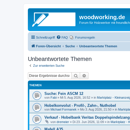
woodworking.de
Forum für Holzwerker mit freundli
Schnellzugriff
FAQ
Forumsregeln
Foren-Übersicht
Suche
Unbeantwortete Themen
Unbeantwortete Themen
Zur erweiterten Suche
Suche
Erweiterte Suche
THEMEN
Suche: Fein ASCM 12
von
Fabi
»
Mi 5. Aug 2026, 16:52
» in
Marktplatz - Kleinanzei
Hobelkonvolut - Profil-, Zahn-, Nuthobel
von
Michael Formanek
»
Mo 3. Aug 2026, 21:50
» in
Marktpla
Verkauf - Hobelbank Veritas Doppelspindelzan
von
dremeier
»
Di 23. Jun 2026, 11:09
» in
Marktplatz - 
Mafell A35