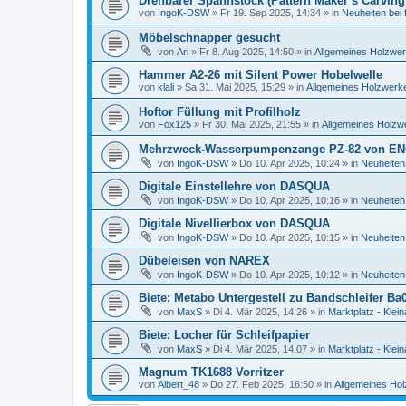
Drehbarer Spannstock (Pattern Maker´s Carving
von
IngoK-DSW
»
Fr 19. Sep 2025, 14:34
» in
Neuheiten bei
Möbelschnapper gesucht
von
Ari
»
Fr 8. Aug 2025, 14:50
» in
Allgemeines Holzwer
Hammer A2-26 mit Silent Power Hobelwelle
von
klali
»
Sa 31. Mai 2025, 15:29
» in
Allgemeines Holzwerke
Hoftor Füllung mit Profilholz
von
Fox125
»
Fr 30. Mai 2025, 21:55
» in
Allgemeines Holzw
Mehrzweck-Wasserpumpenzange PZ-82 von E
von
IngoK-DSW
»
Do 10. Apr 2025, 10:24
» in
Neuheiten
Digitale Einstellehre von DASQUA
von
IngoK-DSW
»
Do 10. Apr 2025, 10:16
» in
Neuheiten
Digitale Nivellierbox von DASQUA
von
IngoK-DSW
»
Do 10. Apr 2025, 10:15
» in
Neuheiten
Dübeleisen von NAREX
von
IngoK-DSW
»
Do 10. Apr 2025, 10:12
» in
Neuheiten
Biete: Metabo Untergestell zu Bandschleifer Ba
von
MaxS
»
Di 4. Mär 2025, 14:26
» in
Marktplatz - Klei
Biete: Locher für Schleifpapier
von
MaxS
»
Di 4. Mär 2025, 14:07
» in
Marktplatz - Klei
Magnum TK1688 Vorritzer
von
Albert_48
»
Do 27. Feb 2025, 16:50
» in
Allgemeines Hol