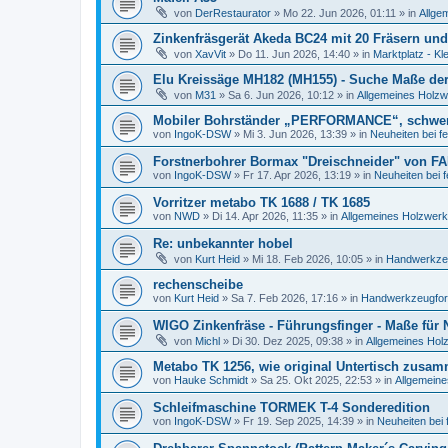
von
DerRestaurator
»
Mo 22. Jun 2026, 01:11
» in
Allge
Zinkenfräsgerät Akeda BC24 mit 20 Fräsern und
von
XavVit
»
Do 11. Jun 2026, 14:40
» in
Marktplatz - Kl
Elu Kreissäge MH182 (MH155) - Suche Maße der 
von
M31
»
Sa 6. Jun 2026, 10:12
» in
Allgemeines Holzw
Mobiler Bohrständer „PERFORMANCE“, schwe
von
IngoK-DSW
»
Mi 3. Jun 2026, 13:39
» in
Neuheiten bei f
Forstnerbohrer Bormax "Dreischneider" von FA
von
IngoK-DSW
»
Fr 17. Apr 2026, 13:19
» in
Neuheiten bei 
Vorritzer metabo TK 1688 / TK 1685
von
NWD
»
Di 14. Apr 2026, 11:35
» in
Allgemeines Holzwerk
Re: unbekannter hobel
von
Kurt Heid
»
Mi 18. Feb 2026, 10:05
» in
Handwerkzeu
rechenscheibe
von
Kurt Heid
»
Sa 7. Feb 2026, 17:16
» in
Handwerkzeugforu
WIGO Zinkenfräse - Führungsfinger - Maße für
von
Michl
»
Di 30. Dez 2025, 09:38
» in
Allgemeines Hol
Metabo TK 1256, wie original Untertisch zusa
von
Hauke Schmidt
»
Sa 25. Okt 2025, 22:53
» in
Allgemeine
Schleifmaschine TORMEK T-4 Sonderedition
von
IngoK-DSW
»
Fr 19. Sep 2025, 14:39
» in
Neuheiten bei