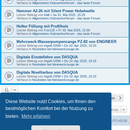
Verfasst in
Allgemeines Holzwerkerforum - das laute Forum
Hammer A2-26 mit Silent Power Hobelwelle
Letzter Beitrag von
klali
«
Sa 31. Mai 2025, 15:29
Verfasst in
Allgemeines Holzwerkerforum - das laute Forum
Hoftor Füllung mit Profilholz
Letzter Beitrag von
Fox125
«
Fr 30. Mai 2025, 21:55
Verfasst in
Allgemeines Holzwerkerforum - das laute Forum
Mehrzweck-Wasserpumpenzange PZ-82 von ENGINEER
Letzter Beitrag von
IngoK-DSW
«
Do 10. Apr 2025, 10:24
Verfasst in
Neuheiten bei feinewerkzeuge.de
Digitale Einstellehre von DASQUA
Letzter Beitrag von
IngoK-DSW
«
Do 10. Apr 2025, 10:16
Verfasst in
Neuheiten bei feinewerkzeuge.de
Digitale Nivellierbox von DASQUA
Letzter Beitrag von
IngoK-DSW
«
Do 10. Apr 2025, 10:15
Verfasst in
Neuheiten bei feinewerkzeuge.de
Seite
1
von
40
1
2
3
4
5
40
Nä
Die Suche ergab mehr als 1000 Treffer
…
Diese Website nutzt Cookies, um Ihnen den
bestmöglichen Komfort bei der Nutzung zu
Gehe zu
bieten.
Mehr erfahren
Foren-Übersicht
Alle Zeiten sind
UTC+02:00