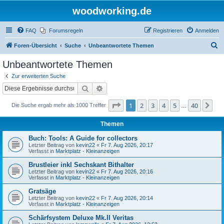
woodworking.de
FAQ
Forumsregeln
Registrieren
Anmelden
S
Foren-Übersicht
Suche
Unbeantwortete Themen
u
Unbeantwortete Themen
c
Zur erweiterten Suche
h
Suche
Erweiterte Suche
e
Seite
1
von
40
1
2
3
4
5
40
Nä
Die Suche ergab mehr als 1000 Treffer
…
Themen
Buch: Tools: A Guide for collectors
Letzter Beitrag von
kevin22
«
Fr 7. Aug 2026, 20:17
Verfasst in
Marktplatz - Kleinanzeigen
Brustleier inkl Sechskant Bithalter
Letzter Beitrag von
kevin22
«
Fr 7. Aug 2026, 20:16
Verfasst in
Marktplatz - Kleinanzeigen
Gratsäge
Letzter Beitrag von
kevin22
«
Fr 7. Aug 2026, 20:14
Verfasst in
Marktplatz - Kleinanzeigen
Schärfsystem Deluxe Mk.II Veritas