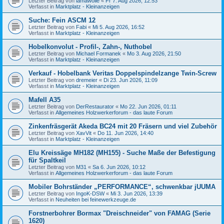
Letzter Beitrag von
lamawolle
«
Fr 7. Aug 2026, 12:53
Verfasst in
Marktplatz - Kleinanzeigen
Suche: Fein ASCM 12
Letzter Beitrag von
Fabi
«
Mi 5. Aug 2026, 16:52
Verfasst in
Marktplatz - Kleinanzeigen
Hobelkonvolut - Profil-, Zahn-, Nuthobel
Letzter Beitrag von
Michael Formanek
«
Mo 3. Aug 2026, 21:50
Verfasst in
Marktplatz - Kleinanzeigen
Verkauf - Hobelbank Veritas Doppelspindelzange Twin-Screw
Letzter Beitrag von
dremeier
«
Di 23. Jun 2026, 11:09
Verfasst in
Marktplatz - Kleinanzeigen
Mafell A35
Letzter Beitrag von
DerRestaurator
«
Mo 22. Jun 2026, 01:11
Verfasst in
Allgemeines Holzwerkerforum - das laute Forum
Zinkenfräsgerät Akeda BC24 mit 20 Fräsern und viel Zubehör
Letzter Beitrag von
XavVit
«
Do 11. Jun 2026, 14:40
Verfasst in
Marktplatz - Kleinanzeigen
Elu Kreissäge MH182 (MH155) - Suche Maße der Befestigung
für Spaltkeil
Letzter Beitrag von
M31
«
Sa 6. Jun 2026, 10:12
Verfasst in
Allgemeines Holzwerkerforum - das laute Forum
Mobiler Bohrständer „PERFORMANCE“, schwenkbar jUUMA
Letzter Beitrag von
IngoK-DSW
«
Mi 3. Jun 2026, 13:39
Verfasst in
Neuheiten bei feinewerkzeuge.de
Forstnerbohrer Bormax "Dreischneider" von FAMAG (Serie
1620)