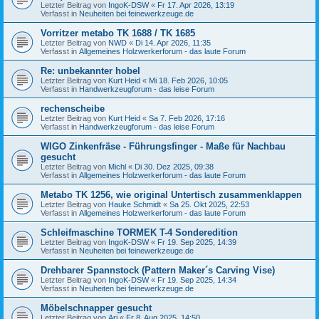
Letzter Beitrag von
IngoK-DSW
«
Fr 17. Apr 2026, 13:19
Verfasst in
Neuheiten bei feinewerkzeuge.de
Vorritzer metabo TK 1688 / TK 1685
Letzter Beitrag von
NWD
«
Di 14. Apr 2026, 11:35
Verfasst in
Allgemeines Holzwerkerforum - das laute Forum
Re: unbekannter hobel
Letzter Beitrag von
Kurt Heid
«
Mi 18. Feb 2026, 10:05
Verfasst in
Handwerkzeugforum - das leise Forum
rechenscheibe
Letzter Beitrag von
Kurt Heid
«
Sa 7. Feb 2026, 17:16
Verfasst in
Handwerkzeugforum - das leise Forum
WIGO Zinkenfräse - Führungsfinger - Maße für Nachbau
gesucht
Letzter Beitrag von
Michl
«
Di 30. Dez 2025, 09:38
Verfasst in
Allgemeines Holzwerkerforum - das laute Forum
Metabo TK 1256, wie original Untertisch zusammenklappen
Letzter Beitrag von
Hauke Schmidt
«
Sa 25. Okt 2025, 22:53
Verfasst in
Allgemeines Holzwerkerforum - das laute Forum
Schleifmaschine TORMEK T-4 Sonderedition
Letzter Beitrag von
IngoK-DSW
«
Fr 19. Sep 2025, 14:39
Verfasst in
Neuheiten bei feinewerkzeuge.de
Drehbarer Spannstock (Pattern Maker´s Carving Vise)
Letzter Beitrag von
IngoK-DSW
«
Fr 19. Sep 2025, 14:34
Verfasst in
Neuheiten bei feinewerkzeuge.de
Möbelschnapper gesucht
Letzter Beitrag von
Ari
«
Fr 8. Aug 2025, 14:50