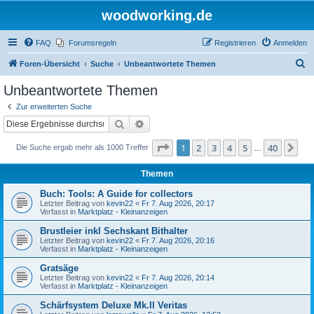
woodworking.de
FAQ
Forumsregeln
Registrieren
Anmelden
S
Foren-Übersicht
Suche
Unbeantwortete Themen
u
Unbeantwortete Themen
c
Zur erweiterten Suche
h
Suche
Erweiterte Suche
e
Seite
1
von
40
1
2
3
4
5
40
Nä
Die Suche ergab mehr als 1000 Treffer
…
Themen
Buch: Tools: A Guide for collectors
Letzter Beitrag von
kevin22
«
Fr 7. Aug 2026, 20:17
Verfasst in
Marktplatz - Kleinanzeigen
Brustleier inkl Sechskant Bithalter
Letzter Beitrag von
kevin22
«
Fr 7. Aug 2026, 20:16
Verfasst in
Marktplatz - Kleinanzeigen
Gratsäge
Letzter Beitrag von
kevin22
«
Fr 7. Aug 2026, 20:14
Verfasst in
Marktplatz - Kleinanzeigen
Schärfsystem Deluxe Mk.II Veritas