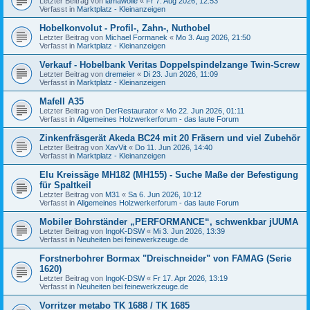
Letzter Beitrag von
lamawolle
«
Fr 7. Aug 2026, 12:53
Verfasst in
Marktplatz - Kleinanzeigen
Hobelkonvolut - Profil-, Zahn-, Nuthobel
Letzter Beitrag von
Michael Formanek
«
Mo 3. Aug 2026, 21:50
Verfasst in
Marktplatz - Kleinanzeigen
Verkauf - Hobelbank Veritas Doppelspindelzange Twin-Screw
Letzter Beitrag von
dremeier
«
Di 23. Jun 2026, 11:09
Verfasst in
Marktplatz - Kleinanzeigen
Mafell A35
Letzter Beitrag von
DerRestaurator
«
Mo 22. Jun 2026, 01:11
Verfasst in
Allgemeines Holzwerkerforum - das laute Forum
Zinkenfräsgerät Akeda BC24 mit 20 Fräsern und viel Zubehör
Letzter Beitrag von
XavVit
«
Do 11. Jun 2026, 14:40
Verfasst in
Marktplatz - Kleinanzeigen
Elu Kreissäge MH182 (MH155) - Suche Maße der Befestigung
für Spaltkeil
Letzter Beitrag von
M31
«
Sa 6. Jun 2026, 10:12
Verfasst in
Allgemeines Holzwerkerforum - das laute Forum
Mobiler Bohrständer „PERFORMANCE“, schwenkbar jUUMA
Letzter Beitrag von
IngoK-DSW
«
Mi 3. Jun 2026, 13:39
Verfasst in
Neuheiten bei feinewerkzeuge.de
Forstnerbohrer Bormax "Dreischneider" von FAMAG (Serie
1620)
Letzter Beitrag von
IngoK-DSW
«
Fr 17. Apr 2026, 13:19
Verfasst in
Neuheiten bei feinewerkzeuge.de
Vorritzer metabo TK 1688 / TK 1685