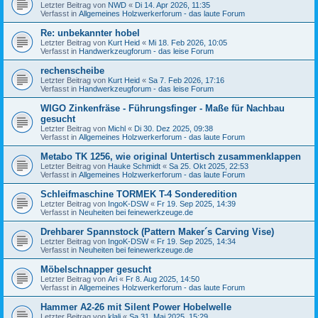
Letzter Beitrag von
NWD
«
Di 14. Apr 2026, 11:35
Verfasst in
Allgemeines Holzwerkerforum - das laute Forum
Re: unbekannter hobel
Letzter Beitrag von
Kurt Heid
«
Mi 18. Feb 2026, 10:05
Verfasst in
Handwerkzeugforum - das leise Forum
rechenscheibe
Letzter Beitrag von
Kurt Heid
«
Sa 7. Feb 2026, 17:16
Verfasst in
Handwerkzeugforum - das leise Forum
WIGO Zinkenfräse - Führungsfinger - Maße für Nachbau
gesucht
Letzter Beitrag von
Michl
«
Di 30. Dez 2025, 09:38
Verfasst in
Allgemeines Holzwerkerforum - das laute Forum
Metabo TK 1256, wie original Untertisch zusammenklappen
Letzter Beitrag von
Hauke Schmidt
«
Sa 25. Okt 2025, 22:53
Verfasst in
Allgemeines Holzwerkerforum - das laute Forum
Schleifmaschine TORMEK T-4 Sonderedition
Letzter Beitrag von
IngoK-DSW
«
Fr 19. Sep 2025, 14:39
Verfasst in
Neuheiten bei feinewerkzeuge.de
Drehbarer Spannstock (Pattern Maker´s Carving Vise)
Letzter Beitrag von
IngoK-DSW
«
Fr 19. Sep 2025, 14:34
Verfasst in
Neuheiten bei feinewerkzeuge.de
Möbelschnapper gesucht
Letzter Beitrag von
Ari
«
Fr 8. Aug 2025, 14:50
Verfasst in
Allgemeines Holzwerkerforum - das laute Forum
Hammer A2-26 mit Silent Power Hobelwelle
Letzter Beitrag von
klali
«
Sa 31. Mai 2025, 15:29