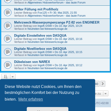
Verfasst in
Allgemeines Holzwerkerforum - das laute Forum
Hoftor Füllung mit Profilholz
Letzter Beitrag von
Fox125
«
Fr 30. Mai 2025, 21:55
Verfasst in
Allgemeines Holzwerkerforum - das laute Forum
Mehrzweck-Wasserpumpenzange PZ-82 von ENGINEER
Letzter Beitrag von
IngoK-DSW
«
Do 10. Apr 2025, 10:24
Verfasst in
Neuheiten bei feinewerkzeuge.de
Digitale Einstellehre von DASQUA
Letzter Beitrag von
IngoK-DSW
«
Do 10. Apr 2025, 10:16
Verfasst in
Neuheiten bei feinewerkzeuge.de
Digitale Nivellierbox von DASQUA
Letzter Beitrag von
IngoK-DSW
«
Do 10. Apr 2025, 10:15
Verfasst in
Neuheiten bei feinewerkzeuge.de
Dübeleisen von NAREX
Letzter Beitrag von
IngoK-DSW
«
Do 10. Apr 2025, 10:12
Verfasst in
Neuheiten bei feinewerkzeuge.de
Seite
1
von
40
1
2
3
4
5
40
Nä
Die Suche ergab mehr als 1000 Treffer
…
Diese Website nutzt Cookies, um Ihnen den
bestmöglichen Komfort bei der Nutzung zu
Gehe zu
bieten.
Mehr erfahren
Foren-Übersicht
Alle Zeiten sind
UTC+02:00