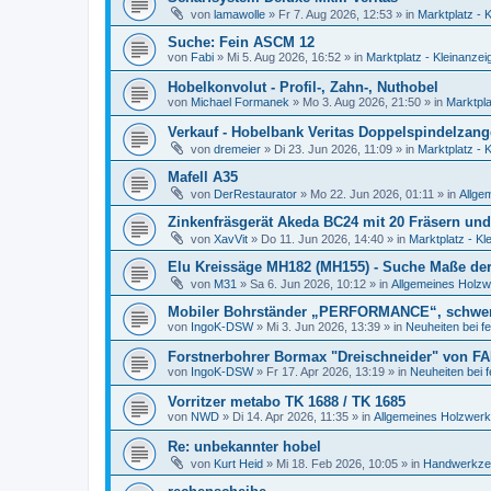
von
lamawolle
»
Fr 7. Aug 2026, 12:53
» in
Marktplatz - 
Suche: Fein ASCM 12
von
Fabi
»
Mi 5. Aug 2026, 16:52
» in
Marktplatz - Kleinanzei
Hobelkonvolut - Profil-, Zahn-, Nuthobel
von
Michael Formanek
»
Mo 3. Aug 2026, 21:50
» in
Marktpla
Verkauf - Hobelbank Veritas Doppelspindelzan
von
dremeier
»
Di 23. Jun 2026, 11:09
» in
Marktplatz - 
Mafell A35
von
DerRestaurator
»
Mo 22. Jun 2026, 01:11
» in
Allge
Zinkenfräsgerät Akeda BC24 mit 20 Fräsern und
von
XavVit
»
Do 11. Jun 2026, 14:40
» in
Marktplatz - Kl
Elu Kreissäge MH182 (MH155) - Suche Maße der 
von
M31
»
Sa 6. Jun 2026, 10:12
» in
Allgemeines Holzw
Mobiler Bohrständer „PERFORMANCE“, schwe
von
IngoK-DSW
»
Mi 3. Jun 2026, 13:39
» in
Neuheiten bei f
Forstnerbohrer Bormax "Dreischneider" von FA
von
IngoK-DSW
»
Fr 17. Apr 2026, 13:19
» in
Neuheiten bei 
Vorritzer metabo TK 1688 / TK 1685
von
NWD
»
Di 14. Apr 2026, 11:35
» in
Allgemeines Holzwerk
Re: unbekannter hobel
von
Kurt Heid
»
Mi 18. Feb 2026, 10:05
» in
Handwerkzeu