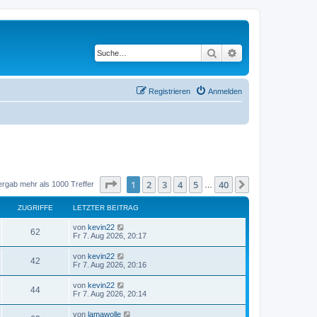
Suche
Erweiterte Suche
Registrieren
Anmelden
Seite
1
von
40
1
2
3
4
5
40
Nächste
ergab mehr als 1000 Treffer
…
ZUGRIFFE
LETZTER BEITRAG
L
von
kevin22
Z
62
e
Fr 7. Aug 2026, 20:17
t
u
z
L
von
kevin22
Z
42
t
e
Fr 7. Aug 2026, 20:16
g
e
t
r
u
z
L
von
kevin22
r
B
Z
44
t
e
Fr 7. Aug 2026, 20:14
e
g
e
t
i
i
r
u
z
t
L
von
lamawolle
r
B