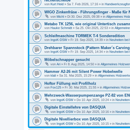
rechenscheibe
von
Kurt Heid
»
Sa 7. Feb 2026, 17:16
» in
Handwerkzeugforu
WIGO Zinkenfräse - Führungsfinger - Maße für
von
Michl
»
Di 30. Dez 2025, 09:38
» in
Allgemeines Hol
Metabo TK 1256, wie original Untertisch zusa
von
Hauke Schmidt
»
Sa 25. Okt 2025, 22:53
» in
Allgemeine
Schleifmaschine TORMEK T-4 Sonderedition
von
IngoK-DSW
»
Fr 19. Sep 2025, 14:39
» in
Neuheiten bei
Drehbarer Spannstock (Pattern Maker´s Carving
von
IngoK-DSW
»
Fr 19. Sep 2025, 14:34
» in
Neuheiten bei
Möbelschnapper gesucht
von
Ari
»
Fr 8. Aug 2025, 14:50
» in
Allgemeines Holzwer
Hammer A2-26 mit Silent Power Hobelwelle
von
klali
»
Sa 31. Mai 2025, 15:29
» in
Allgemeines Holzwerke
Hoftor Füllung mit Profilholz
von
Fox125
»
Fr 30. Mai 2025, 21:55
» in
Allgemeines Holzw
Mehrzweck-Wasserpumpenzange PZ-82 von E
von
IngoK-DSW
»
Do 10. Apr 2025, 10:24
» in
Neuheiten
Digitale Einstellehre von DASQUA
von
IngoK-DSW
»
Do 10. Apr 2025, 10:16
» in
Neuheiten
Digitale Nivellierbox von DASQUA
von
IngoK-DSW
»
Do 10. Apr 2025, 10:15
» in
Neuheiten