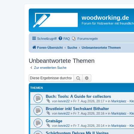
woodworking.de
Forum für Holzwerker mit freundli
Schnellzugriff
FAQ
Forumsregeln
Foren-Übersicht
Suche
Unbeantwortete Themen
Unbeantwortete Themen
Zur erweiterten Suche
Suche
Erweiterte Suche
THEMEN
Buch: Tools: A Guide for collectors
von
kevin22
»
Fr 7. Aug 2026, 20:17
» in
Marktplatz - Kl
Brustleier inkl Sechskant Bithalter
von
kevin22
»
Fr 7. Aug 2026, 20:16
» in
Marktplatz - Kl
Gratsäge
von
kevin22
»
Fr 7. Aug 2026, 20:14
» in
Marktplatz - Kl
Schärfsystem Deluxe Mk.II Veritas