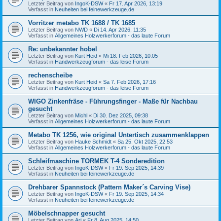
Letzter Beitrag von
IngoK-DSW
«
Fr 17. Apr 2026, 13:19
Verfasst in
Neuheiten bei feinewerkzeuge.de
Vorritzer metabo TK 1688 / TK 1685
Letzter Beitrag von
NWD
«
Di 14. Apr 2026, 11:35
Verfasst in
Allgemeines Holzwerkerforum - das laute Forum
Re: unbekannter hobel
Letzter Beitrag von
Kurt Heid
«
Mi 18. Feb 2026, 10:05
Verfasst in
Handwerkzeugforum - das leise Forum
rechenscheibe
Letzter Beitrag von
Kurt Heid
«
Sa 7. Feb 2026, 17:16
Verfasst in
Handwerkzeugforum - das leise Forum
WIGO Zinkenfräse - Führungsfinger - Maße für Nachbau
gesucht
Letzter Beitrag von
Michl
«
Di 30. Dez 2025, 09:38
Verfasst in
Allgemeines Holzwerkerforum - das laute Forum
Metabo TK 1256, wie original Untertisch zusammenklappen
Letzter Beitrag von
Hauke Schmidt
«
Sa 25. Okt 2025, 22:53
Verfasst in
Allgemeines Holzwerkerforum - das laute Forum
Schleifmaschine TORMEK T-4 Sonderedition
Letzter Beitrag von
IngoK-DSW
«
Fr 19. Sep 2025, 14:39
Verfasst in
Neuheiten bei feinewerkzeuge.de
Drehbarer Spannstock (Pattern Maker´s Carving Vise)
Letzter Beitrag von
IngoK-DSW
«
Fr 19. Sep 2025, 14:34
Verfasst in
Neuheiten bei feinewerkzeuge.de
Möbelschnapper gesucht
Letzter Beitrag von
Ari
«
Fr 8. Aug 2025, 14:50