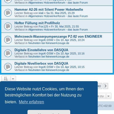
Verfasst in
Allgemeines Holzwerkerforum - das laute Forum
Hammer A2-26 mit Silent Power Hobelwelle
Letzter Beitrag von
klali
«
Sa 31. Mai 2025, 15:29
Verfasst in
Allgemeines Holzwerkerforum - das laute Forum
Hoftor Füllung mit Profilholz
Letzter Beitrag von
Fox125
«
Fr 30. Mai 2025, 21:55
Verfasst in
Allgemeines Holzwerkerforum - das laute Forum
Mehrzweck-Wasserpumpenzange PZ-82 von ENGINEER
Letzter Beitrag von
IngoK-DSW
«
Do 10. Apr 2025, 10:24
Verfasst in
Neuheiten bei feinewerkzeuge.de
Digitale Einstellehre von DASQUA
Letzter Beitrag von
IngoK-DSW
«
Do 10. Apr 2025, 10:16
Verfasst in
Neuheiten bei feinewerkzeuge.de
Digitale Nivellierbox von DASQUA
Letzter Beitrag von
IngoK-DSW
«
Do 10. Apr 2025, 10:15
Verfasst in
Neuheiten bei feinewerkzeuge.de
Seite
1
von
40
1
2
3
4
5
40
Nä
Die Suche ergab mehr als 1000 Treffer
…
Diese Website nutzt Cookies, um Ihnen den
bestmöglichen Komfort bei der Nutzung zu
Gehe zu
bieten.
Mehr erfahren
Foren-Übersicht
Alle Zeiten sind
UTC+02:00