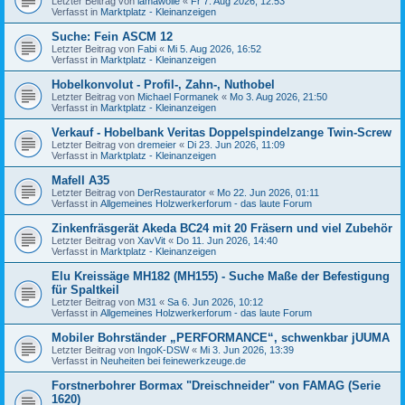
Letzter Beitrag von
lamawolle
«
Fr 7. Aug 2026, 12:53
Verfasst in
Marktplatz - Kleinanzeigen
Suche: Fein ASCM 12
Letzter Beitrag von
Fabi
«
Mi 5. Aug 2026, 16:52
Verfasst in
Marktplatz - Kleinanzeigen
Hobelkonvolut - Profil-, Zahn-, Nuthobel
Letzter Beitrag von
Michael Formanek
«
Mo 3. Aug 2026, 21:50
Verfasst in
Marktplatz - Kleinanzeigen
Verkauf - Hobelbank Veritas Doppelspindelzange Twin-Screw
Letzter Beitrag von
dremeier
«
Di 23. Jun 2026, 11:09
Verfasst in
Marktplatz - Kleinanzeigen
Mafell A35
Letzter Beitrag von
DerRestaurator
«
Mo 22. Jun 2026, 01:11
Verfasst in
Allgemeines Holzwerkerforum - das laute Forum
Zinkenfräsgerät Akeda BC24 mit 20 Fräsern und viel Zubehör
Letzter Beitrag von
XavVit
«
Do 11. Jun 2026, 14:40
Verfasst in
Marktplatz - Kleinanzeigen
Elu Kreissäge MH182 (MH155) - Suche Maße der Befestigung
für Spaltkeil
Letzter Beitrag von
M31
«
Sa 6. Jun 2026, 10:12
Verfasst in
Allgemeines Holzwerkerforum - das laute Forum
Mobiler Bohrständer „PERFORMANCE“, schwenkbar jUUMA
Letzter Beitrag von
IngoK-DSW
«
Mi 3. Jun 2026, 13:39
Verfasst in
Neuheiten bei feinewerkzeuge.de
Forstnerbohrer Bormax "Dreischneider" von FAMAG (Serie
1620)