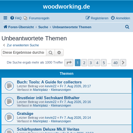
woodworking.de
FAQ
Forumsregeln
Registrieren
Anmelden
S
Foren-Übersicht
Suche
Unbeantwortete Themen
u
Unbeantwortete Themen
c
Zur erweiterten Suche
h
Suche
Erweiterte Suche
e
Seite
1
von
40
1
2
3
4
5
40
Nä
Die Suche ergab mehr als 1000 Treffer
…
Themen
Buch: Tools: A Guide for collectors
Letzter Beitrag von
kevin22
«
Fr 7. Aug 2026, 20:17
Verfasst in
Marktplatz - Kleinanzeigen
Brustleier inkl Sechskant Bithalter
Letzter Beitrag von
kevin22
«
Fr 7. Aug 2026, 20:16
Verfasst in
Marktplatz - Kleinanzeigen
Gratsäge
Letzter Beitrag von
kevin22
«
Fr 7. Aug 2026, 20:14
Verfasst in
Marktplatz - Kleinanzeigen
Schärfsystem Deluxe Mk.II Veritas