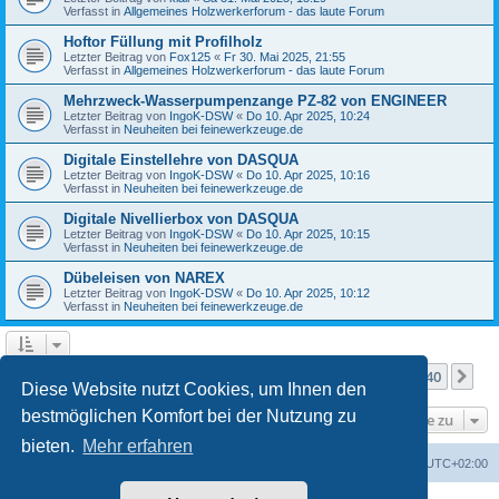
Verfasst in
Allgemeines Holzwerkerforum - das laute Forum
Hoftor Füllung mit Profilholz
Letzter Beitrag von
Fox125
«
Fr 30. Mai 2025, 21:55
Verfasst in
Allgemeines Holzwerkerforum - das laute Forum
Mehrzweck-Wasserpumpenzange PZ-82 von ENGINEER
Letzter Beitrag von
IngoK-DSW
«
Do 10. Apr 2025, 10:24
Verfasst in
Neuheiten bei feinewerkzeuge.de
Digitale Einstellehre von DASQUA
Letzter Beitrag von
IngoK-DSW
«
Do 10. Apr 2025, 10:16
Verfasst in
Neuheiten bei feinewerkzeuge.de
Digitale Nivellierbox von DASQUA
Letzter Beitrag von
IngoK-DSW
«
Do 10. Apr 2025, 10:15
Verfasst in
Neuheiten bei feinewerkzeuge.de
Dübeleisen von NAREX
Letzter Beitrag von
IngoK-DSW
«
Do 10. Apr 2025, 10:12
Verfasst in
Neuheiten bei feinewerkzeuge.de
Seite
1
von
40
1
2
3
4
5
40
Nä
Die Suche ergab mehr als 1000 Treffer
…
Diese Website nutzt Cookies, um Ihnen den
bestmöglichen Komfort bei der Nutzung zu
Gehe zu
bieten.
Mehr erfahren
Foren-Übersicht
Alle Zeiten sind
UTC+02:00