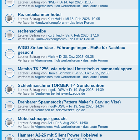
Letzter Beitrag von
NWD
«
Di 14. Apr 2026, 11:35
Verfasst in
Allgemeines Holzwerkerforum - das laute Forum
Re: unbekannter hobel
Letzter Beitrag von
Kurt Heid
«
Mi 18. Feb 2026, 10:05
Verfasst in
Handwerkzeugforum - das leise Forum
rechenscheibe
Letzter Beitrag von
Kurt Heid
«
Sa 7. Feb 2026, 17:16
Verfasst in
Handwerkzeugforum - das leise Forum
WIGO Zinkenfräse - Führungsfinger - Maße für Nachbau
gesucht
Letzter Beitrag von
Michl
«
Di 30. Dez 2025, 09:38
Verfasst in
Allgemeines Holzwerkerforum - das laute Forum
Metabo TK 1256, wie original Untertisch zusammenklappen
Letzter Beitrag von
Hauke Schmidt
«
Sa 25. Okt 2025, 22:53
Verfasst in
Allgemeines Holzwerkerforum - das laute Forum
Schleifmaschine TORMEK T-4 Sonderedition
Letzter Beitrag von
IngoK-DSW
«
Fr 19. Sep 2025, 14:39
Verfasst in
Neuheiten bei feinewerkzeuge.de
Drehbarer Spannstock (Pattern Maker´s Carving Vise)
Letzter Beitrag von
IngoK-DSW
«
Fr 19. Sep 2025, 14:34
Verfasst in
Neuheiten bei feinewerkzeuge.de
Möbelschnapper gesucht
Letzter Beitrag von
Ari
«
Fr 8. Aug 2025, 14:50
Verfasst in
Allgemeines Holzwerkerforum - das laute Forum
Hammer A2-26 mit Silent Power Hobelwelle
Letzter Beitrag von
klali
«
Sa 31. Mai 2025, 15:29