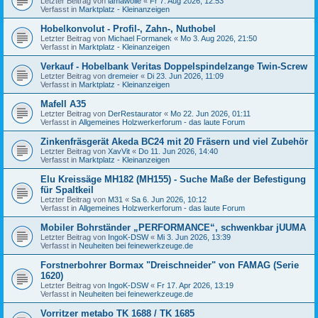
Letzter Beitrag von
lamawolle
«
Fr 7. Aug 2026, 12:53
Verfasst in
Marktplatz - Kleinanzeigen
Hobelkonvolut - Profil-, Zahn-, Nuthobel
Letzter Beitrag von
Michael Formanek
«
Mo 3. Aug 2026, 21:50
Verfasst in
Marktplatz - Kleinanzeigen
Verkauf - Hobelbank Veritas Doppelspindelzange Twin-Screw
Letzter Beitrag von
dremeier
«
Di 23. Jun 2026, 11:09
Verfasst in
Marktplatz - Kleinanzeigen
Mafell A35
Letzter Beitrag von
DerRestaurator
«
Mo 22. Jun 2026, 01:11
Verfasst in
Allgemeines Holzwerkerforum - das laute Forum
Zinkenfräsgerät Akeda BC24 mit 20 Fräsern und viel Zubehör
Letzter Beitrag von
XavVit
«
Do 11. Jun 2026, 14:40
Verfasst in
Marktplatz - Kleinanzeigen
Elu Kreissäge MH182 (MH155) - Suche Maße der Befestigung
für Spaltkeil
Letzter Beitrag von
M31
«
Sa 6. Jun 2026, 10:12
Verfasst in
Allgemeines Holzwerkerforum - das laute Forum
Mobiler Bohrständer „PERFORMANCE“, schwenkbar jUUMA
Letzter Beitrag von
IngoK-DSW
«
Mi 3. Jun 2026, 13:39
Verfasst in
Neuheiten bei feinewerkzeuge.de
Forstnerbohrer Bormax "Dreischneider" von FAMAG (Serie
1620)
Letzter Beitrag von
IngoK-DSW
«
Fr 17. Apr 2026, 13:19
Verfasst in
Neuheiten bei feinewerkzeuge.de
Vorritzer metabo TK 1688 / TK 1685