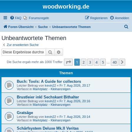
woodworking.de
FAQ
Forumsregeln
Registrieren
Anmelden
S
Foren-Übersicht
Suche
Unbeantwortete Themen
u
Unbeantwortete Themen
c
Zur erweiterten Suche
h
Suche
Erweiterte Suche
e
Seite
1
von
40
1
2
3
4
5
40
Nä
Die Suche ergab mehr als 1000 Treffer
…
Themen
Buch: Tools: A Guide for collectors
Letzter Beitrag von
kevin22
«
Fr 7. Aug 2026, 20:17
Verfasst in
Marktplatz - Kleinanzeigen
Brustleier inkl Sechskant Bithalter
Letzter Beitrag von
kevin22
«
Fr 7. Aug 2026, 20:16
Verfasst in
Marktplatz - Kleinanzeigen
Gratsäge
Letzter Beitrag von
kevin22
«
Fr 7. Aug 2026, 20:14
Verfasst in
Marktplatz - Kleinanzeigen
Schärfsystem Deluxe Mk.II Veritas