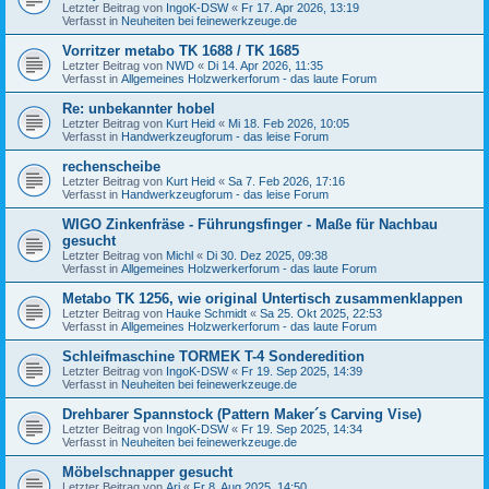
Letzter Beitrag von
IngoK-DSW
«
Fr 17. Apr 2026, 13:19
Verfasst in
Neuheiten bei feinewerkzeuge.de
Vorritzer metabo TK 1688 / TK 1685
Letzter Beitrag von
NWD
«
Di 14. Apr 2026, 11:35
Verfasst in
Allgemeines Holzwerkerforum - das laute Forum
Re: unbekannter hobel
Letzter Beitrag von
Kurt Heid
«
Mi 18. Feb 2026, 10:05
Verfasst in
Handwerkzeugforum - das leise Forum
rechenscheibe
Letzter Beitrag von
Kurt Heid
«
Sa 7. Feb 2026, 17:16
Verfasst in
Handwerkzeugforum - das leise Forum
WIGO Zinkenfräse - Führungsfinger - Maße für Nachbau
gesucht
Letzter Beitrag von
Michl
«
Di 30. Dez 2025, 09:38
Verfasst in
Allgemeines Holzwerkerforum - das laute Forum
Metabo TK 1256, wie original Untertisch zusammenklappen
Letzter Beitrag von
Hauke Schmidt
«
Sa 25. Okt 2025, 22:53
Verfasst in
Allgemeines Holzwerkerforum - das laute Forum
Schleifmaschine TORMEK T-4 Sonderedition
Letzter Beitrag von
IngoK-DSW
«
Fr 19. Sep 2025, 14:39
Verfasst in
Neuheiten bei feinewerkzeuge.de
Drehbarer Spannstock (Pattern Maker´s Carving Vise)
Letzter Beitrag von
IngoK-DSW
«
Fr 19. Sep 2025, 14:34
Verfasst in
Neuheiten bei feinewerkzeuge.de
Möbelschnapper gesucht
Letzter Beitrag von
Ari
«
Fr 8. Aug 2025, 14:50