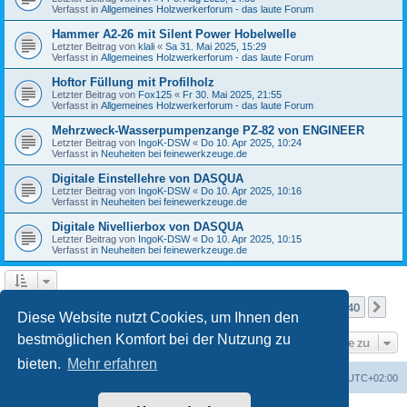
Verfasst in
Allgemeines Holzwerkerforum - das laute Forum
Hammer A2-26 mit Silent Power Hobelwelle
Letzter Beitrag von
klali
«
Sa 31. Mai 2025, 15:29
Verfasst in
Allgemeines Holzwerkerforum - das laute Forum
Hoftor Füllung mit Profilholz
Letzter Beitrag von
Fox125
«
Fr 30. Mai 2025, 21:55
Verfasst in
Allgemeines Holzwerkerforum - das laute Forum
Mehrzweck-Wasserpumpenzange PZ-82 von ENGINEER
Letzter Beitrag von
IngoK-DSW
«
Do 10. Apr 2025, 10:24
Verfasst in
Neuheiten bei feinewerkzeuge.de
Digitale Einstellehre von DASQUA
Letzter Beitrag von
IngoK-DSW
«
Do 10. Apr 2025, 10:16
Verfasst in
Neuheiten bei feinewerkzeuge.de
Digitale Nivellierbox von DASQUA
Letzter Beitrag von
IngoK-DSW
«
Do 10. Apr 2025, 10:15
Verfasst in
Neuheiten bei feinewerkzeuge.de
Seite
1
von
40
1
2
3
4
5
40
Nä
Die Suche ergab mehr als 1000 Treffer
…
Diese Website nutzt Cookies, um Ihnen den
bestmöglichen Komfort bei der Nutzung zu
Gehe zu
bieten.
Mehr erfahren
Foren-Übersicht
Alle Zeiten sind
UTC+02:00