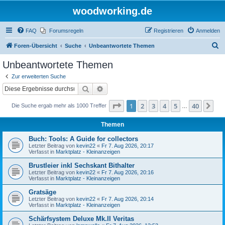
woodworking.de
FAQ
Forumsregeln
Registrieren
Anmelden
S
Foren-Übersicht
Suche
Unbeantwortete Themen
u
Unbeantwortete Themen
c
Zur erweiterten Suche
h
Suche
Erweiterte Suche
e
Seite
1
von
40
1
2
3
4
5
40
Nä
Die Suche ergab mehr als 1000 Treffer
…
Themen
Buch: Tools: A Guide for collectors
Letzter Beitrag von
kevin22
«
Fr 7. Aug 2026, 20:17
Verfasst in
Marktplatz - Kleinanzeigen
Brustleier inkl Sechskant Bithalter
Letzter Beitrag von
kevin22
«
Fr 7. Aug 2026, 20:16
Verfasst in
Marktplatz - Kleinanzeigen
Gratsäge
Letzter Beitrag von
kevin22
«
Fr 7. Aug 2026, 20:14
Verfasst in
Marktplatz - Kleinanzeigen
Schärfsystem Deluxe Mk.II Veritas