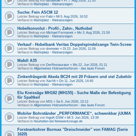
Letzter Beitrag von
lamawolle
«
Fr 7. Aug 2026, 12:53
Verfasst in
Marktplatz - Kleinanzeigen
Suche: Fein ASCM 12
Letzter Beitrag von
Fabi
«
Mi 5. Aug 2026, 16:52
Verfasst in
Marktplatz - Kleinanzeigen
Hobelkonvolut - Profil-, Zahn-, Nuthobel
Letzter Beitrag von
Michael Formanek
«
Mo 3. Aug 2026, 21:50
Verfasst in
Marktplatz - Kleinanzeigen
Verkauf - Hobelbank Veritas Doppelspindelzange Twin-Screw
Letzter Beitrag von
dremeier
«
Di 23. Jun 2026, 11:09
Verfasst in
Marktplatz - Kleinanzeigen
Mafell A35
Letzter Beitrag von
DerRestaurator
«
Mo 22. Jun 2026, 01:11
Verfasst in
Allgemeines Holzwerkerforum - das laute Forum
Zinkenfräsgerät Akeda BC24 mit 20 Fräsern und viel Zubehör
Letzter Beitrag von
XavVit
«
Do 11. Jun 2026, 14:40
Verfasst in
Marktplatz - Kleinanzeigen
Elu Kreissäge MH182 (MH155) - Suche Maße der Befestigung
für Spaltkeil
Letzter Beitrag von
M31
«
Sa 6. Jun 2026, 10:12
Verfasst in
Allgemeines Holzwerkerforum - das laute Forum
Mobiler Bohrständer „PERFORMANCE“, schwenkbar jUUMA
Letzter Beitrag von
IngoK-DSW
«
Mi 3. Jun 2026, 13:39
Verfasst in
Neuheiten bei feinewerkzeuge.de
Forstnerbohrer Bormax "Dreischneider" von FAMAG (Serie
1620)